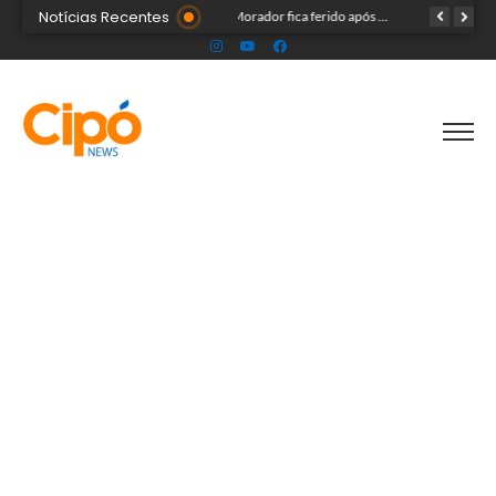
Notícias Recentes
Madsom Cameli e seu time foram os estrategistas principais para quase 20 mil pessoas na maior convenção já registrada no Acre
Morador fica ferido após acidente com terçado em comunidade rural no Acre
Após identificar falhas, MPAC monitora assistência a adultos com autismo em Cruzeiro