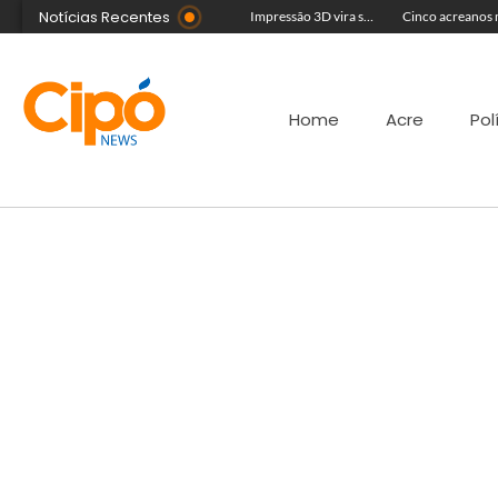
Notícias Recentes
Foragido da Justiça se casa durante a Expoacre, mas é preso logo depois por reconhecimento facial
Artista plástica Raíssa Alvarenga expõe suas obras na Feira de Negócios do Novenário em Cruzeiro do Sul
Impressão 3D vira sucesso na Feira de Negócios do Novenário com brinquedos personalizados e sensoriais
Home
Acre
Pol