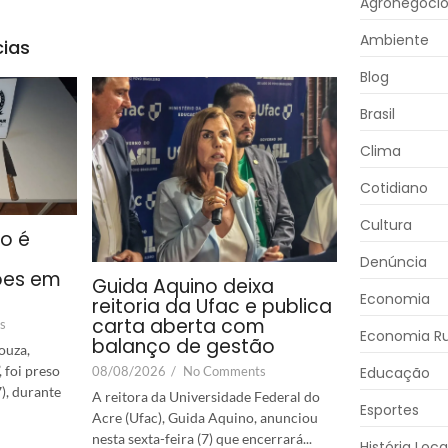
Agronegóci
Ambiente
cias
Blog
Brasil
Clima
Cotidiano
Cultura
co é
Denúncia
ões em
Guida Aquino deixa
Economia
reitoria da Ufac e publica
carta aberta com
s
Economia Ru
balanço de gestão
ouza,
 foi preso
08/08/2026
/
No Comments
Educação
7), durante
A reitora da Universidade Federal do
Esportes
Acre (Ufac), Guida Aquino, anunciou
nesta sexta-feira (7) que encerrará...
História Loca