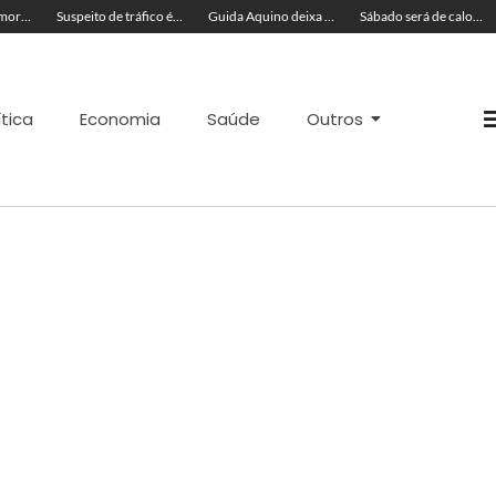
Cinco acreanos mortos em acidente trágico na BR-364 são velados juntos
Suspeito de tráfico é preso com skunk, cocaína e munições em residência
Guida Aquino deixa reitoria da Ufac e publica carta aberta com balanço de gestão
Sábado será de calor de até 37ºC e tempo muito ventilado no Acre; veja a previsão
ítica
Economia
Saúde
Outros