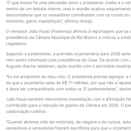
“O que houve foi uma discussão entre o presidente Joabe e o ve
dentro de um debate interno, mas a reunião acabou esquentando.
desconsiderar que os vereadores contribuíram com os cortes do a
momento, gerou insatisfação”, afirmou Araújo.
O vereador João Paulo (Podemos) afirmou à reportagem que se a
presidência da Câmara Municipal de Rio Branco e criticou a co
Legislativo.
Segundo o parlamentar, a previsão orçamentária para 2026 seria
vem sendo informado pela presidência da Casa. De acordo com 
Augusto Aiache relataram, após reunião com o secretário municipa
“Eu me arrependo do meu voto. O presidente precisa agregar, e ho
de que o orçamento seria de R$ 71 milhões, por que não a repas
e deve ser compartilhada com todos os 21 parlamentares”, decla
João Paulo também demonstrou insatisfação com a afirmação fei
contribuído para a redução de gastos da Câmara em 2025. O par
colaboração coletiva.
“Quando abrimos mão de motorista, de viagens e de cursos, est
vereadores e vereadoras fizeram sacrifícios para que o orçame