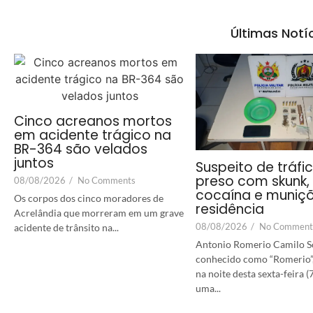
Últimas Notí
Cinco acreanos mortos
em acidente trágico na
BR-364 são velados
juntos
Suspeito de tráfi
preso com skunk,
08/08/2026
/
No Comments
cocaína e muniç
Os corpos dos cinco moradores de
residência
Acrelândia que morreram em um grave
08/08/2026
/
No Comment
acidente de trânsito na...
Antonio Romerio Camilo S
conhecido como “Romerio”,
na noite desta sexta-feira (
uma...