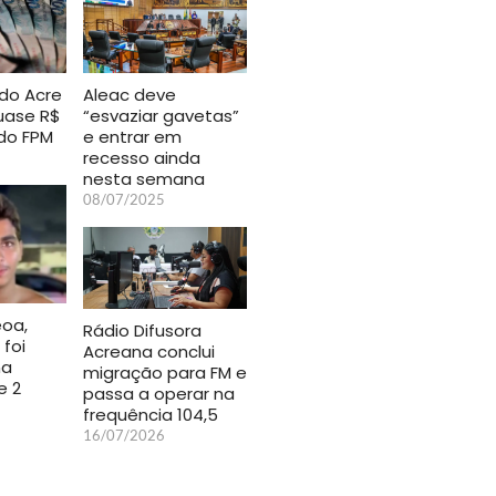
 do Acre
Aleac deve
uase R$
“esvaziar gavetas”
do FPM
e entrar em
recesso ainda
nesta semana
08/07/2025
eoa,
Rádio Difusora
 foi
Acreana conclui
na
migração para FM e
e 2
passa a operar na
frequência 104,5
16/07/2026