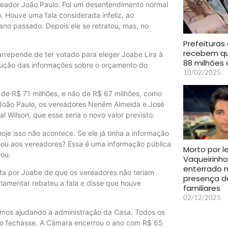
reador João Paulo. Foi um desentendimento normal
 Houve uma fala considerada infeliz, ao
no passado. Depois ele se retratou, mas, no
Prefeituras
recebem q
rrepende de ter votado para eleger Joabe Lira à
88 milhões 
ndução das informações sobre o orçamento do
10/02/2025
 de R$ 71 milhões, e não de R$ 67 milhões, como
João Paulo, os vereadores Neném Almeida e José
l Wilson, que esse seria o novo valor previsto.
je isso não acontece. Se ele já tinha a informação
sou aos vereadores? Essa é uma informação pública
Morto por l
rou.
Vaqueirinho
enterrado 
ta por Joabe de que os vereadores não teriam
presença d
lamentar rebateu a fala e disse que houve
familiares
02/12/2025
amos ajudando a administração da Casa. Todos os
nto fechasse. A Câmara encerrou o ano com R$ 65