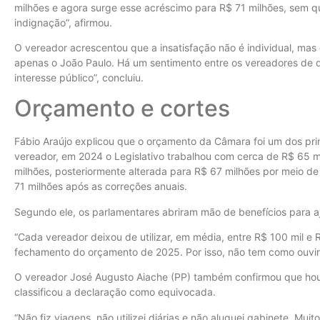
milhões e agora surge esse acréscimo para R$ 71 milhões, sem q
indignação”, afirmou.
O vereador acrescentou que a insatisfação não é individual, mas
apenas o João Paulo. Há um sentimento entre os vereadores de 
interesse público”, concluiu.
Orçamento e cortes
Fábio Araújo explicou que o orçamento da Câmara foi um dos pri
vereador, em 2024 o Legislativo trabalhou com cerca de R$ 65 mi
milhões, posteriormente alterada para R$ 67 milhões por meio
71 milhões após as correções anuais.
Segundo ele, os parlamentares abriram mão de benefícios para aju
“Cada vereador deixou de utilizar, em média, entre R$ 100 mil e 
fechamento do orçamento de 2025. Por isso, não tem como ouvir
O vereador José Augusto Aiache (PP) também confirmou que houv
classificou a declaração como equivocada.
“Não fiz viagens, não utilizei diárias e não aluguei gabinete. M