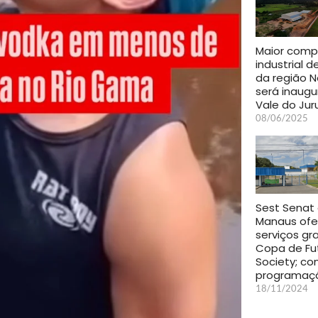
Maior comp
industrial d
da região N
será inaug
Vale do Jur
08/06/2025
Sest Senat
Manaus ofe
serviços gr
Copa de Fu
Society; con
programaç
18/11/2024