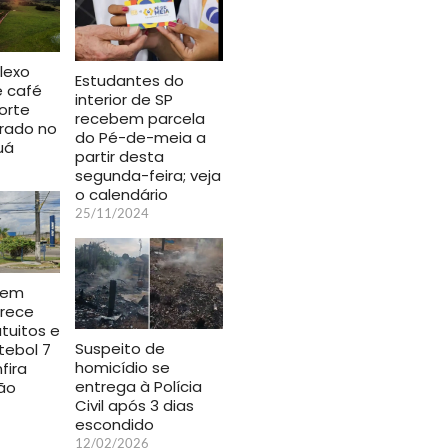
lexo
Estudantes do
e café
interior de SP
orte
recebem parcela
urado no
do Pé-de-meia a
uá
partir desta
segunda-feira; veja
o calendário
25/11/2024
 em
rece
atuitos e
Suspeito de
tebol 7
homicídio se
fira
entrega à Polícia
ão
Civil após 3 dias
escondido
12/02/2026