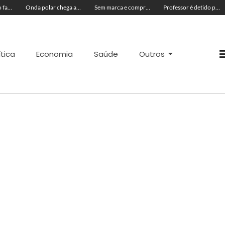
Onda polar chega ao Acre na próxima terça-feira e deve provocar chuvas e queda nas temperaturas
Sem marca e comprado na internet: ‘forninho maldito’ tira a vida de menina de 3 anos
Professor é detido pela polícia suspeito de envolvimento com menores durante aulas particulares
ítica
Economia
Saúde
Outros