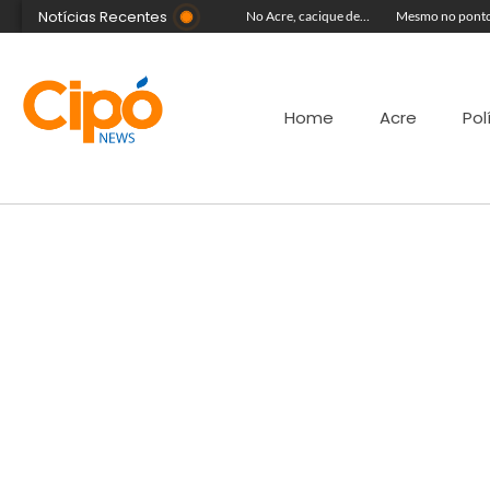
Notícias Recentes
Colégio Militar Tiradentes supera médias estadual e nacional no SAEB e ENEM
Banda Som & Louvor leva show gospel ao palco da Expoacre nesta sexta
No Acre, cacique declara patrimônio de R$ 1,59 milhão ao disputar vaga de deputado federal
Mesmo no ponto facultativo, prefeitura de Cruzeiro do Sul mantém serviços de infraestrutura em vários pontos da cidade
Home
Acre
Pol