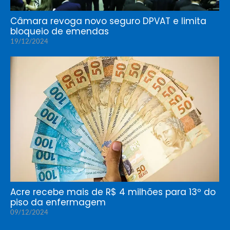
Câmara revoga novo seguro DPVAT e limita
bloqueio de emendas
19/12/2024
Acre recebe mais de R$ 4 milhões para 13º do
piso da enfermagem
09/12/2024