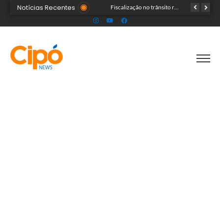
Notícias Recentes
Senac Acre leva workshop de maquiagem à sétima noite da Expoacre 2026
Fiscalização no trânsito reduz as autuações por embriaguez ao longo da Expoacre
TRAGÉDIA: helicóptero cai e mata quatro pessoas; vítimas eram turistas