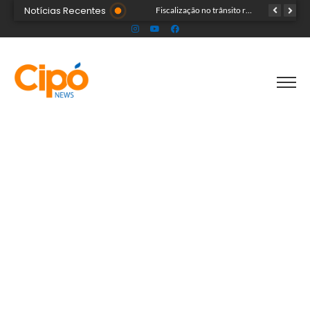
Notícias Recentes
Senac Acre leva workshop de maquiagem à sétima noite da Expoacre 2026
Fiscalização no trânsito reduz as autuações por embriaguez ao longo da Expoacre
TRAGÉDIA: helicóptero cai e mata quatro pessoas; vítimas eram turistas