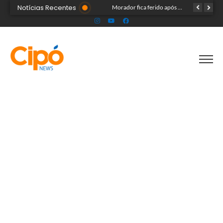
Notícias Recentes
Madsom Cameli e seu time foram os estrategistas principais para quase 20 mil pessoas na maior convenção já registrada no Acre
Morador fica ferido após acidente com terçado em comunidade rural no Acre
Após identificar falhas, MPAC monitora assistência a adultos com autismo em Cruzeiro