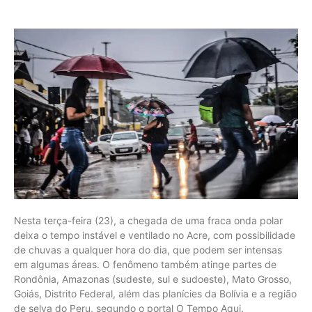
Nesta terça-feira (23), a chegada de uma fraca onda polar
deixa o tempo instável e ventilado no Acre, com possibilidade
de chuvas a qualquer hora do dia, que podem ser intensas
em algumas áreas. O fenômeno também atinge partes de
Rondônia, Amazonas (sudeste, sul e sudoeste), Mato Grosso,
Goiás, Distrito Federal, além das planícies da Bolívia e a região
de selva do Peru, segundo o portal O Tempo Aqui.