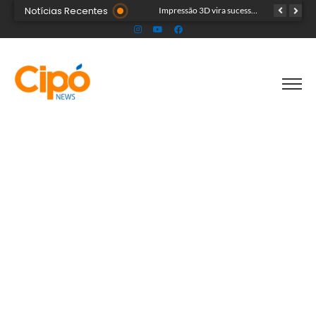
Notícias Recentes
Artista plástica Raíssa Alvarenga expõe suas obras na Feira de Negócios do Novenário em Cruzeiro do Sul
Impressão 3D vira sucesso na Feira de Negócios do Novenário com brinquedos personalizados e sensoriais
Cinco acreanos mortos em acidente trágico na BR-364 são velados juntos