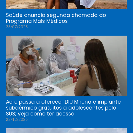
Saúde anuncia segunda chamada do
Programa Mais Médicos
26/07/2025
Acre passa a oferecer DIU Mirena e implante
subdérmico gratuitos a adolescentes pelo
SUS; veja como ter acesso
22/12/2025