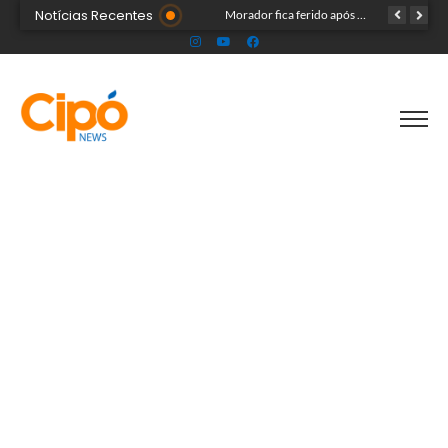
Notícias Recentes
Madsom Cameli e seu time foram os estrategistas principais para quase 20 mil pessoas na maior convenção já registrada no Acre
Morador fica ferido após acidente com terçado em comunidade rural no Acre
Após identificar falhas, MPAC monitora assistência a adultos com autismo em Cruzeiro