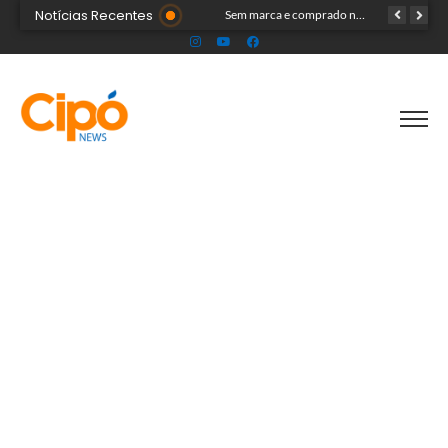
Notícias Recentes
Onda polar chega ao Acre na próxima terça-feira e deve provocar chuvas e queda nas temperaturas
Sem marca e comprado na internet: ‘forninho maldito’ tira a vida de menina de 3 anos
Professor é detido pela polícia suspeito de envolvimento com menores durante aulas particulares