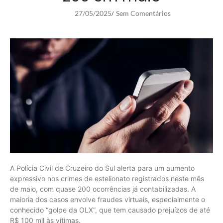
27/05/2025
Sem Comentários
/
A Polícia Civil de Cruzeiro do Sul alerta para um aumento
expressivo nos crimes de estelionato registrados neste mês
de maio, com quase 200 ocorrências já contabilizadas. A
maioria dos casos envolve fraudes virtuais, especialmente o
conhecido “golpe da OLX”, que tem causado prejuízos de até
R$ 100 mil às vítimas.