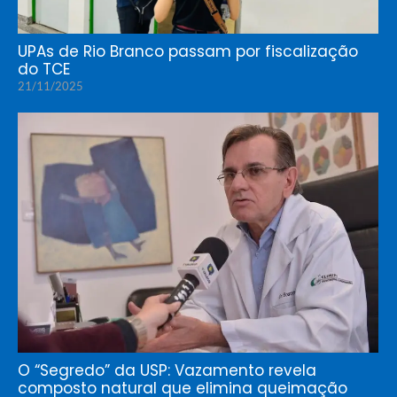
UPAs de Rio Branco passam por fiscalização
do TCE
21/11/2025
O “Segredo” da USP: Vazamento revela
composto natural que elimina queimação