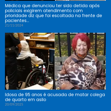
Médica que denunciou ter sido detida após
policiais exigirem atendimento com
prioridade diz que foi escoltada na frente de
pacientes…
21/11/2024
Idosa de 95 anos é acusada de matar colega
de quarto em asilo
20/09/2025