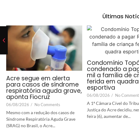
Últimas Notí
Condomínio Topá
condenado a pag
mil a família de c
Acre segue em alerta
ferida em quadra
para casos de síndrome
esportiva
respiratória aguda grave,
06/08/2026
/
No Comment
aponta Fiocruz
A 1ª Câmara Cível do Tribu
06/08/2026
/
No Comments
Justiça do Acre decidiu, ne
Mesmo com a redução dos casos de
feira (6), aumentar de...
Síndrome Respiratória Aguda Grave
(SRAG) no Brasil, o Acre...