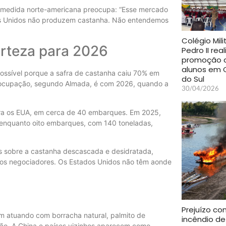
a medida norte-americana preocupa: “Esse mercado
dos Unidos não produzem castanha. Não entendemos
Colégio Mil
rteza para 2026
Pedro II real
promoção 
alunos em C
possível porque a safra de castanha caiu 70% em
do Sul
preocupação, segundo Almada, é com 2026, quando a
30/04/2026
ra os EUA, em cerca de 40 embarques. Em 2025,
 enquanto oito embarques, com 140 toneladas,
as sobre a castanha descascada e desidratada,
dos negociadores. Os Estados Unidos não têm aonde
Prejuízo co
 atuando com borracha natural, palmito de
incêndio de
ação. A China e países vizinhos aparecem como