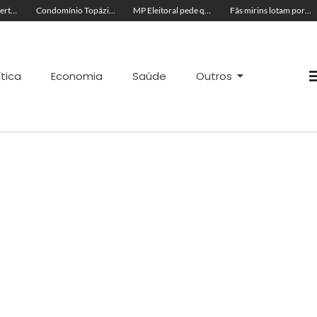
Acre segue em alerta para casos de síndrome respiratória aguda grave, aponta Fiocruz
Condomínio Topázio é condenado a pagar R$ 4 mil a família de criança ferida em quadra esportiva
MP Eleitoral pede que TRE-AC negue candidatura de Antônia Lúcia com base em condenações por peculato e improbidade
Fãs mirins lotam porta de hotel à espera de Ana Castela para show na Expoacre
ítica
Economia
Saúde
Outros