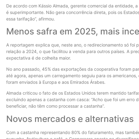
De acordo com Kássio Almada, gerente comercial da entidade, 
é superimportante. Não gera concorrência direta, pois os Esta
essa tarifação”, afirmou.
Menos safra em 2025, mais ince
A reportagem explica que, neste ano, o redirecionamento só foi 
relação a 2024, o que facilitou a venda para outros países. A 
expectativa é de colheita maior.
No ano passado, 45% das exportações da cooperativa foram pa
até agora, apenas um carregamento seguiu para os americanos,
foram enviados à Europa e aos Emirados Árabes.
Almada criticou o fato de os Estados Unidos terem mantido tarif
excluindo apenas a castanha com casca: “Acho que foi um erro 
beneficiar, não têm como processar a castanha”.
Novos mercados e alternativas
Com a castanha representando 80% do faturamento, mas também
pupunha, fruticultura e café, a Cooperacre aposta na diversific