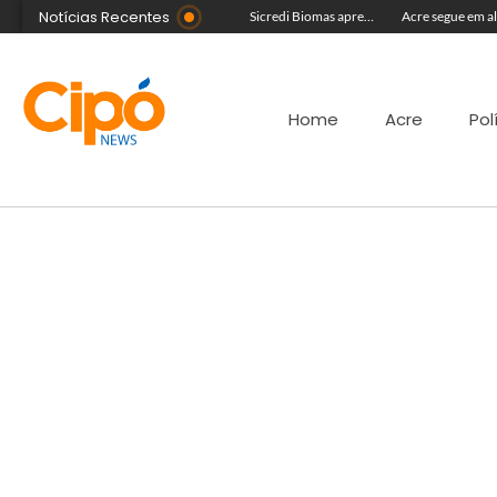
Notícias Recentes
Com equipe reforçada no Agosto Lilás, Delegacia da Mulher intensifica prisões e reduz acervo de inquéritos no Juruá
Colégio Militar Tiradentes supera médias estadual e nacional no SAEB e ENEM
Sicredi Biomas apresenta na Expoacre crédito do Plano Safra voltado às mulheres
Home
Acre
Pol