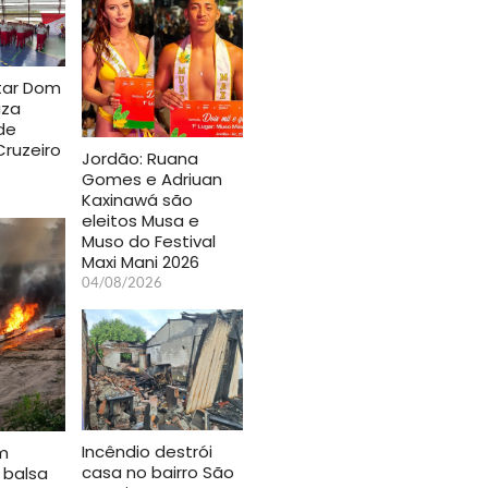
itar Dom
iza
de
ruzeiro
Jordão: Ruana
Gomes e Adriuan
Kaxinawá são
eleitos Musa e
Muso do Festival
Maxi Mani 2026
04/08/2026
Incêndio destrói
m
casa no bairro São
 balsa