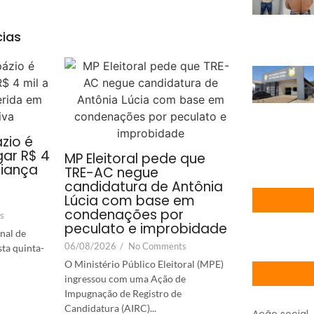
cias
zio é
ar R$ 4
MP Eleitoral pede que
riança
TRE-AC negue
candidatura de Antônia
Lúcia com base em
condenações por
s
peculato e improbidade
nal de
06/08/2026
/
No Comments
sta quinta-
O Ministério Público Eleitoral (MPE)
ingressou com uma Ação de
Impugnação de Registro de
Candidatura (AIRC)...