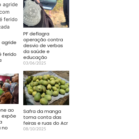
PF deflagra
operação contra
 agride
desvio de verbas
m
da saúde e
é ferido
educação
a
03/06/2025
ene ao
Safra da manga
é expõe
toma conta das
a
feiras e ruas do Acr
a no
08/10/2025