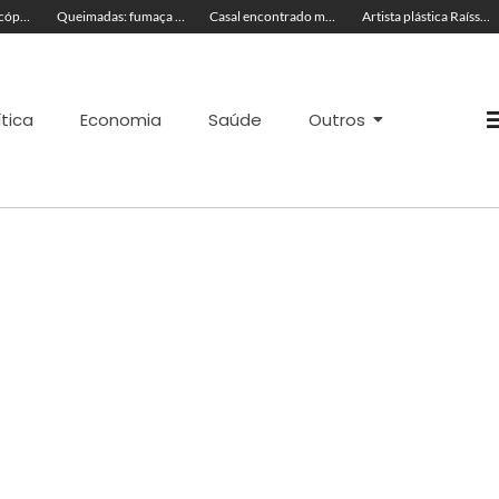
TRAGÉDIA: helicóptero cai e mata quatro pessoas; vítimas eram turistas
Queimadas: fumaça invade a pista e prejudica trânsito em Rio Branco
Casal encontrado morto em motel estava em banheira
Artista plástica Raíssa Alvarenga expõe suas obras na Feira de Negócios do Novenário em Cruzeiro do Sul
ítica
Economia
Saúde
Outros