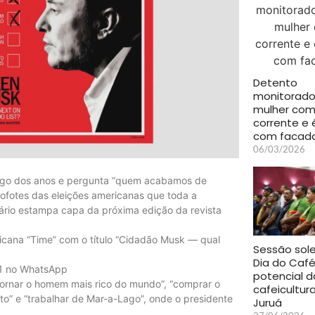
Detento
monitorado
mulher co
corrente e 
com facad
06/03/2026
ongo dos anos e pergunta “quem acabamos de
ofotes das eleições americanas que toda a
nário estampa capa da próxima edição da revista
ricana “Time” com o título “Cidadão Musk — qual
Sessão sol
Dia do Caf
 g1 no WhatsApp
potencial d
 tornar o homem mais rico do mundo”, “comprar o
cafeicultur
ito” e “trabalhar de Mar-a-Lago”, onde o presidente
Juruá