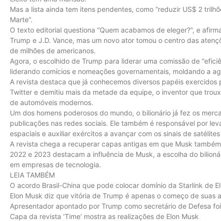
Mas a lista ainda tem itens pendentes, como “reduzir US$ 2 trilh
Marte”.
O texto editorial questiona “Quem acabamos de eleger?”, e afirm
Trump e J.D. Vance, mas um novo ator tomou o centro das atençõe
de milhões de americanos.
Agora, o escolhido de Trump para liderar uma comissão de “eficiê
liderando comícios e nomeações governamentais, moldando a ag
A revista destaca que já conhecemos diversos papéis exercidos
Twitter e demitiu mais da metade da equipe, o inventor que troux
de automóveis modernos.
Um dos homens poderosos do mundo, o bilionário já fez os me
publicações nas redes sociais. Ele também é responsável por lev
espaciais e auxiliar exércitos a avançar com os sinais de satélite
A revista chega a recuperar capas antigas em que Musk também
2022 e 2023 destacam a influência de Musk, a escolha do bilionár
em empresas de tecnologia.
LEIA TAMBÉM
O acordo Brasil-China que pode colocar domínio da Starlink de 
Elon Musk diz que vitória de Trump é apenas o começo de suas a
Apresentador apontado por Trump como secretário de Defesa foi a
Capa da revista ‘Time’ mostra as realizações de Elon Musk