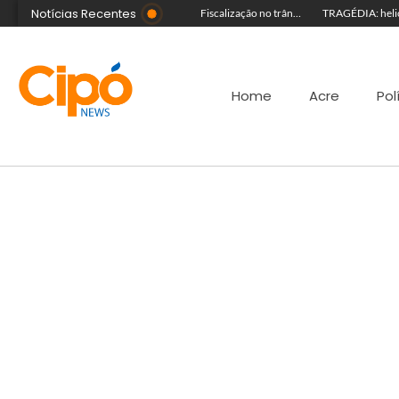
Notícias Recentes
Guida Aquino deixa reitoria da Ufac e publica carta aberta com balanço de gestão
Senac Acre leva workshop de maquiagem à sétima noite da Expoacre 2026
Fiscalização no trânsito reduz as autuações por embriaguez ao longo da Expoacre
Home
Acre
Pol