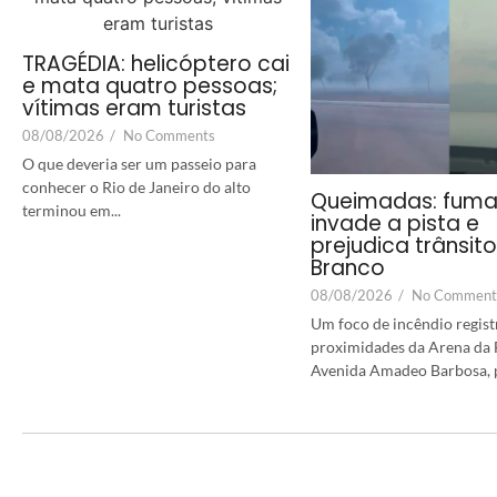
TRAGÉDIA: helicóptero cai
e mata quatro pessoas;
vítimas eram turistas
08/08/2026
/
No Comments
O que deveria ser um passeio para
conhecer o Rio de Janeiro do alto
Queimadas: fum
terminou em...
invade a pista e
prejudica trânsit
Branco
08/08/2026
/
No Comment
Um foco de incêndio regist
proximidades da Arena da F
Avenida Amadeo Barbosa, p