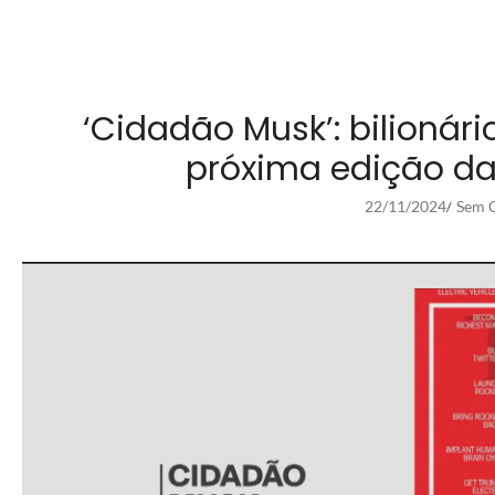
‘Cidadão Musk’: bilioná
próxima edição da
22/11/2024
Sem C
/