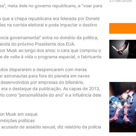
27/06/2026
ões”, meta dele no governo republicano, e “voar para
a que a chapa republicana era liderada por Donald
s na corrida eleitoral e pode impactar o destino
ncia governamental” entra no domínio da política,
enda do próximo Presidente dos EUA.
 por Musk ao longo dos anos: o cara que comprou o
e de volta à vida o programa espacial, o fabricante
rcados dispararem e despencarem com meras
ar astronautas para fora do planeta em naves
s desenvolvidos por empresas do bilionário.
 era o destaque da publicação. As capas de 2013,
io como “personalidade do ano” e a influência dele
Elon Musk em xeque
mbições políticas
cusado de assédio sexual, diz relatório da polícia