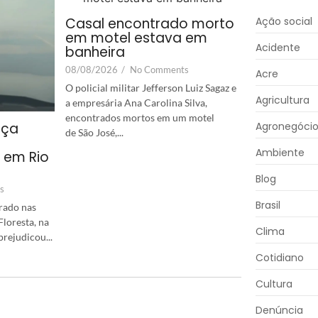
Casal encontrado morto
Ação social
em motel estava em
Acidente
banheira
08/08/2026
/
No Comments
Acre
O policial militar Jefferson Luiz Sagaz e
Agricultura
a empresária Ana Carolina Silva,
encontrados mortos em um motel
aça
Agronegóci
de São José,...
Ambiente
o em Rio
Blog
s
Brasil
rado nas
loresta, na
Clima
rejudicou...
Cotidiano
Cultura
Denúncia