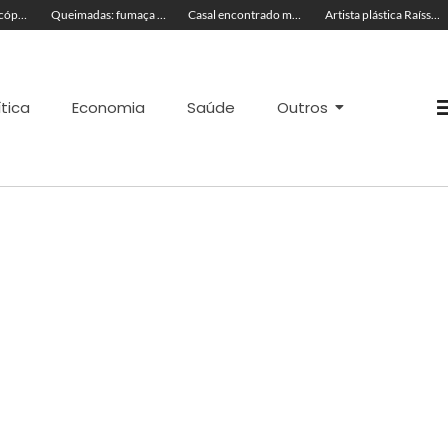
TRAGÉDIA: helicóptero cai e mata quatro pessoas; vítimas eram turistas
Queimadas: fumaça invade a pista e prejudica trânsito em Rio Branco
Casal encontrado morto em motel estava em banheira
Artista plástica Raíssa Alvarenga expõe suas obras na Feira de Negócios do Novenário em Cruzeiro do Sul
ítica
Economia
Saúde
Outros