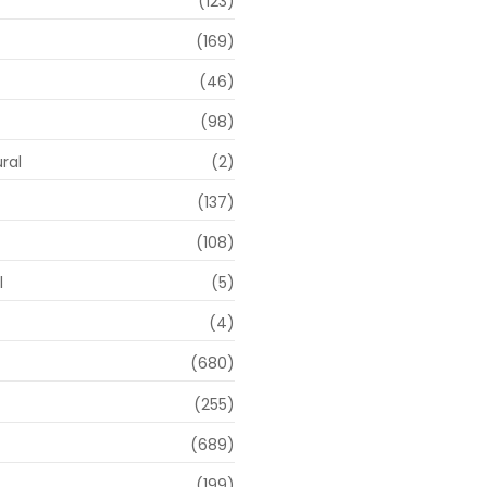
(123)
(169)
(46)
(98)
ral
(2)
(137)
(108)
l
(5)
(4)
(680)
(255)
(689)
(199)