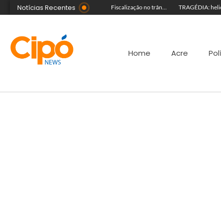
Notícias Recentes
Guida Aquino deixa reitoria da Ufac e publica carta aberta com balanço de gestão
Senac Acre leva workshop de maquiagem à sétima noite da Expoacre 2026
Fiscalização no trânsito reduz as autuações por embriaguez ao longo da Expoacre
Home
Acre
Pol