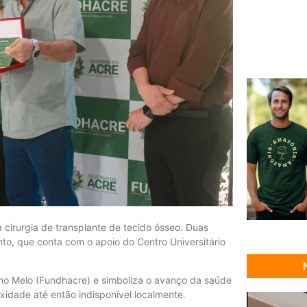
 cirurgia de transplante de tecido ósseo. Duas
to, que conta com o apoio do Centro Universitário
ano Melo (Fundhacre) e simboliza o avanço da saúde
xidade até então indisponível localmente.