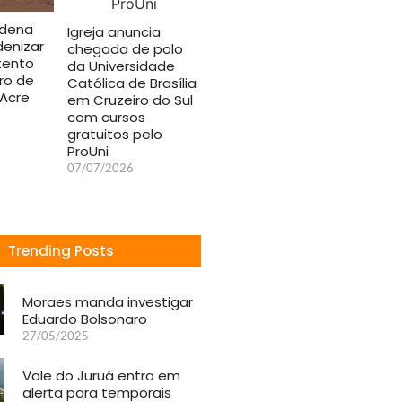
ndena
Igreja anuncia
denizar
chegada de polo
tento
da Universidade
ro de
Católica de Brasília
 Acre
em Cruzeiro do Sul
com cursos
gratuitos pelo
ProUni
07/07/2026
Trending Posts
Moraes manda investigar
Eduardo Bolsonaro
27/05/2025
Vale do Juruá entra em
alerta para temporais