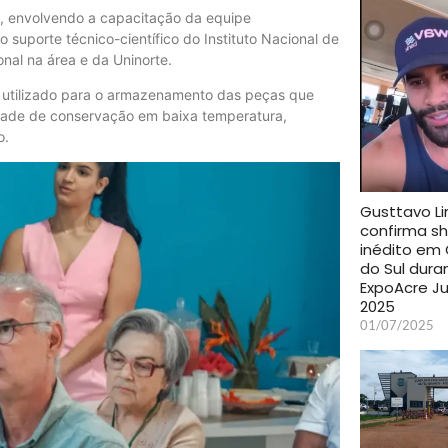
al, envolvendo a capacitação da equipe
o suporte técnico-científico do Instituto Nacional de
nal na área e da Uninorte.
rá utilizado para o armazenamento das peças que
idade de conservação em baixa temperatura,
o.
Gusttavo L
confirma s
inédito em 
do Sul dura
ExpoAcre J
2025
01/07/2025