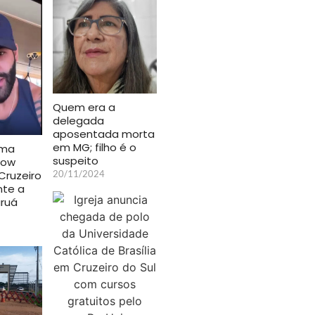
Quem era a
delegada
aposentada morta
em MG; filho é o
ima
suspeito
how
Cruzeiro
20/11/2024
nte a
uruá