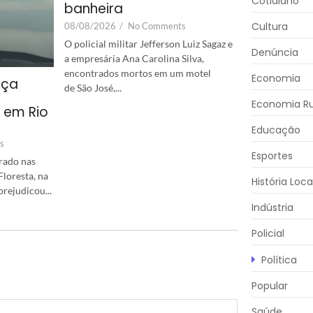
Cotidiano
banheira
Cultura
08/08/2026
/
No Comments
O policial militar Jefferson Luiz Sagaz e
Denúncia
a empresária Ana Carolina Silva,
encontrados mortos em um motel
Economia
aça
de São José,...
Economia Ru
o em Rio
Educação
s
Esportes
rado nas
loresta, na
História Loca
rejudicou...
Indústria
Policial
Política
Popular
Saúde