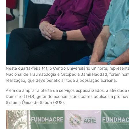
Nesta quarta-feira (4), o Centro Universitário Uninorte, represent
Nacional de Traumatologia e Ortopedia Jamil Haddad, foram hom
realização, que deve beneficiar toda a população acreana.
Além de ampliar a oferta de serviços especializados, a atividade
Domicílio (TFD), gerando economia aos cofres públicos e promov
Sistema Único de Saúde (SUS).