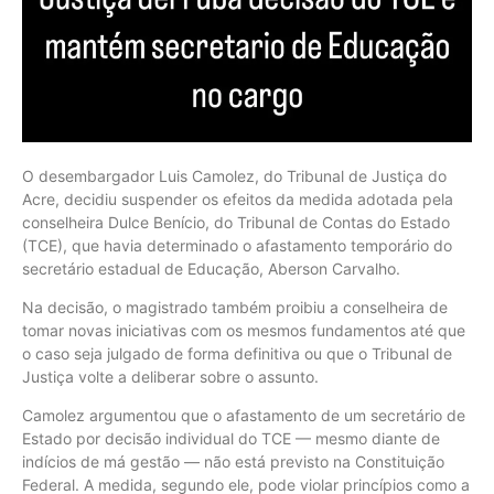
O desembargador Luis Camolez, do Tribunal de Justiça do
Acre, decidiu suspender os efeitos da medida adotada pela
conselheira Dulce Benício, do Tribunal de Contas do Estado
(TCE), que havia determinado o afastamento temporário do
secretário estadual de Educação, Aberson Carvalho.
Na decisão, o magistrado também proibiu a conselheira de
tomar novas iniciativas com os mesmos fundamentos até que
o caso seja julgado de forma definitiva ou que o Tribunal de
Justiça volte a deliberar sobre o assunto.
Camolez argumentou que o afastamento de um secretário de
Estado por decisão individual do TCE — mesmo diante de
indícios de má gestão — não está previsto na Constituição
Federal. A medida, segundo ele, pode violar princípios como a