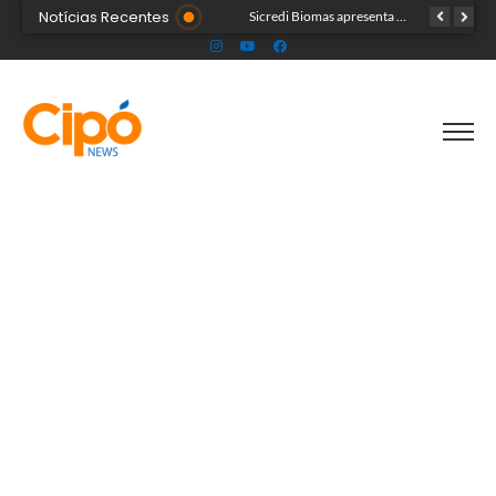
Notícias Recentes
Colégio Militar Tiradentes supera médias estadual e nacional no SAEB e ENEM
Sicredi Biomas apresenta na Expoacre crédito do Plano Safra voltado às mulheres
Acre segue em alerta para casos de síndrome respiratória aguda grave, aponta Fiocruz