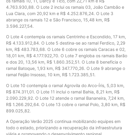
os ramais 10, 11, Darcy e Tico, com 22,71 km e R$
4.763.930,88. O Lote 2 inclui os ramais 03, João Cambão e
Lua Clara, com 20,92 km e R$ 4.252.876,24. O Lote 3
abrange os ramais 12 e São Francisco, 15,48 km, R$
3.596.227,54.
O Lote 4 contempla os ramais Centrinho e Escondido, 17 km,
R$ 4.133.912,84. O Lote 5 destina-se ao ramal Ferdico, 2,29
km, R$ 483.783,68. O Lote 6 cobre os ramais Caracas e 02,
18,01 km, R$ 4.177.922,70. O Lote 7 engloba os ramais Barão
e dos 20, 13,56 km, R$ 1.860.352,51. O Lote 8 beneficia o
ramal Batoque, 1,93 km, R$ 347.770,26. O Lote 9 abrange o
ramal Feijão Insosso, 10 km, R$ 1.723.385,51.
O Lote 10 contempla o ramal Agrovila do Arco-Íris, 5,03 km,
R$ 874.311,01. O Lote 11 inclui o ramal Bahia, 8,21 km, R$
2.090.229,92. O Lote 12 atende o ramal Bananeira, 7,24 km,
R$ 1.266.292,64. O Lote 13 cobre o ramal Polo, 3,80 km, R$
899.025,82.
A Operação Verão 2025 continua mobilizando equipes em
todo o estado, priorizando a recuperação da infraestrutura
viária e promovendo o desenvolvimento regional.