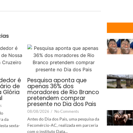
cias
dedor é
Pesquisa aponta que
ário de
apenas 36% dos
 Glória
moradores de Rio Branco
l
pretendem comprar
presente no Dia dos Pais
s
08/08/2026
/
No Comments
do
Antes do Dia dos Pais, uma pesquisa da
ra da
Fecomércio-AC, realizada em parceria
desta sexta-
com o instituto Data...