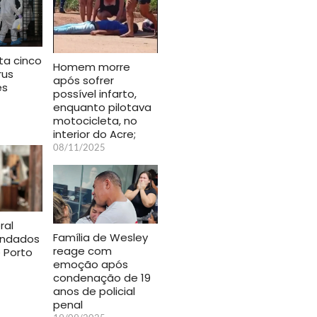
ta cinco
Homem morre
rus
após sofrer
es
possível infarto,
enquanto pilotava
motocicleta, no
interior do Acre;
08/11/2025
ral
Família de Wesley
ndados
reage com
e Porto
emoção após
condenação de 19
anos de policial
penal