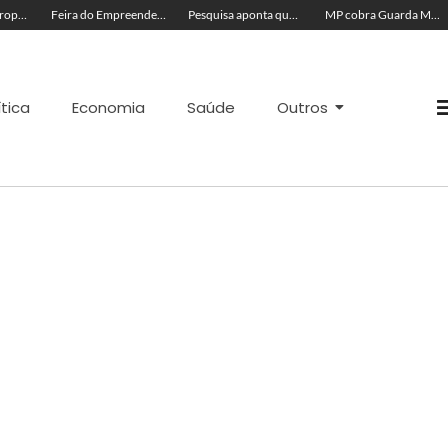
Motociclista é atropelado por carreta na Avenida São Paulo, em Cruzeiro do Sul; veja vídeo
Feira do Empreendedor é iniciada no Novenário de Nossa Senhora da Glória em Cruzeiro do Sul
Pesquisa aponta que apenas 36% dos moradores de Rio Branco pretendem comprar presente no Dia dos Pais
MP cobra Guarda Municipal após alerta sobre avanço da criminalidade em Envira
ítica
Economia
Saúde
Outros