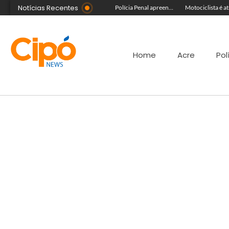
Notícias Recentes
Farmácia é arrombada e tem estoque de canetas emagrecedoras levado em Rio Branco
Foragido da Justiça se casa durante a Expoacre, mas é preso logo depois por reconhecimento facial
Polícia Penal apreende adolescente após arremesso de celulares para dentro de presídio em Sena Madureira
Home
Acre
Pol