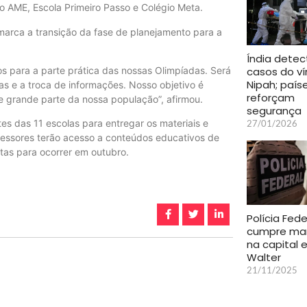
io AME, Escola Primeiro Passo e Colégio Meta.
arca a transição da fase de planejamento para a
Índia detec
s para a parte prática das nossas Olimpíadas. Será
casos do ví
Nipah; país
as e a troca de informações. Nosso objetivo é
reforçam
e grande parte da nossa população”, afirmou.
segurança
es das 11 escolas para entregar os materiais e
27/01/2026
ofessores terão acesso a conteúdos educativos de
tas para ocorrer em outubro.
Polícia Fede
cumpre ma
na capital 
Walter
21/11/2025