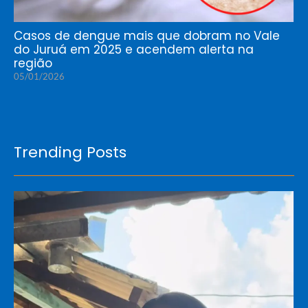
Casos de dengue mais que dobram no Vale
do Juruá em 2025 e acendem alerta na
região
05/01/2026
Trending Posts