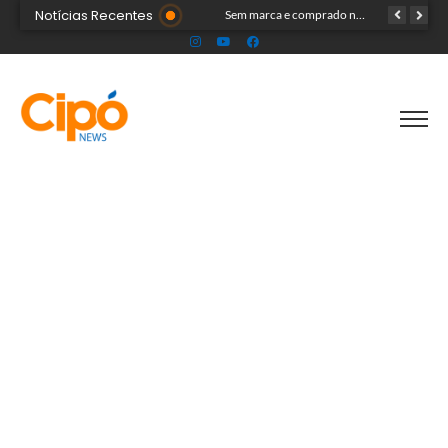
Notícias Recentes
Onda polar chega ao Acre na próxima terça-feira e deve provocar chuvas e queda nas temperaturas
Sem marca e comprado na internet: ‘forninho maldito’ tira a vida de menina de 3 anos
Professor é detido pela polícia suspeito de envolvimento com menores durante aulas particulares