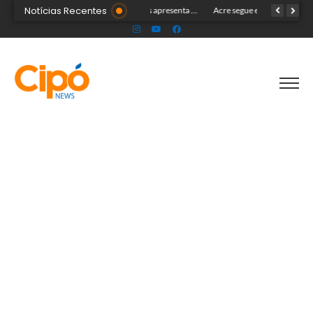
Notícias Recentes
Colégio Militar Tiradentes supera médias estadual e nacional no SAEB e ENEM
Sicredi Biomas apresenta na Expoacre crédito do Plano Safra voltado às mulheres
Acre segue em alerta para casos de síndrome respiratória aguda grave, aponta Fiocruz