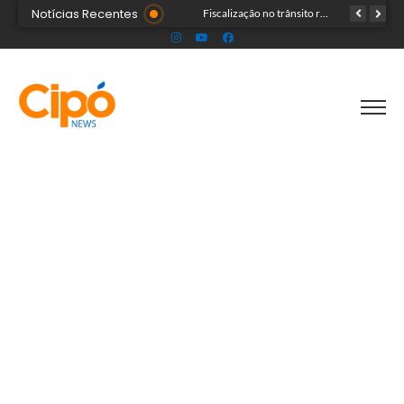
Notícias Recentes
Senac Acre leva workshop de maquiagem à sétima noite da Expoacre 2026
Fiscalização no trânsito reduz as autuações por embriaguez ao longo da Expoacre
TRAGÉDIA: helicóptero cai e mata quatro pessoas; vítimas eram turistas