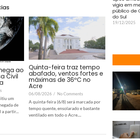
vigia em m
cias
público de 
do Sul
19/12/2025
Quinta-feira traz tempo
hega ao
abafado, ventos fortes e
a Civil
máximas de 36ºC no
ta
Acre
s
06/08/2026
/
No Comments
itiu um
A quinta-feira (6/8) será marcada por
chegada de
tempo quente, ensolarado e bastante
 partir...
ventilado em todo o Acre....