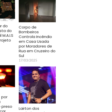
ar do
Corpo de
ista do
Bombeiros
 M.A.I.S
Controla Incêndio
rojeto
em Casa Usada
por Moradores de
Rua em Cruzeiro do
Sul
17/03/2025
 por
a
é preso
Lairton dos
çar