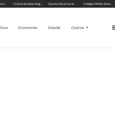
Líder religioso é preso por transformar fiéis em escravos sexuais
Ciclone bomba chega ao Brasil hoje e Defesa Civil Nacional faz alerta
Quinta-feira traz tempo abafado, ventos fortes e máximas de 36ºC no Acre
Colégio Militar Dom Pedro II obtém maior nota do Ideb no Acre
ítica
Economia
Saúde
Outros