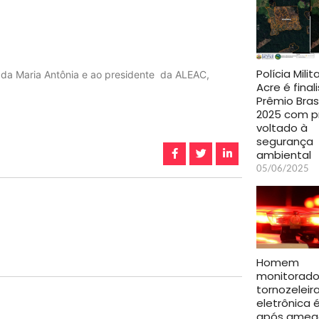
Polícia Milit
da Maria Antônia e ao presidente da ALEAC,
Acre é final
Prêmio Brasil
2025 com p
voltado à
segurança
ambiental
05/06/2025
Homem
monitorado
tornozeleir
eletrônica 
após amea