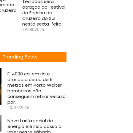
Teclados será
ercado
atração do Festival
Cruzeiro
da Farinha de
Cruzeiro do Sul
nesta sexta-feira
29/08/2025
Trending Posts
F-4000 cai em rio e
afunda a cerca de 9
metros em Porto Walter;
bombeiros não
conseguem retirar veículo
por…
20/07/2026
Nova tarifa social de
energia elétrica passa a
valer neste sábado