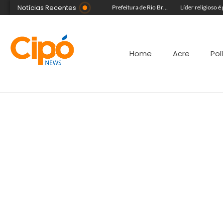
Notícias Recentes
Morador fica ferido após acidente com terçado em comunidade rural no Acre
Governo do Acre e Peru iniciam articulação para fortalecer atendimento em saúde na região de fronteira
Prefeitura de Rio Branco leva prevenção à Expoacre e destaca trabalho dos agentes de saúde
Home
Acre
Pol