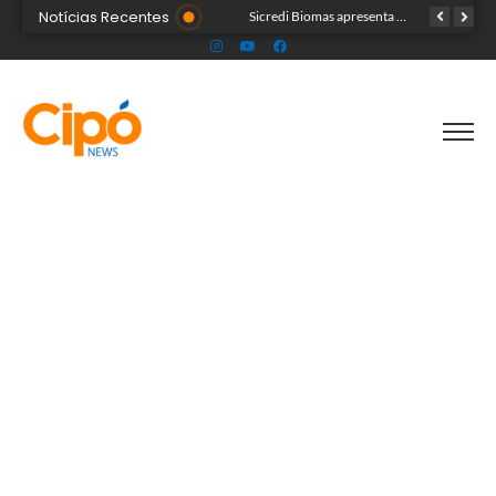
Notícias Recentes
Colégio Militar Tiradentes supera médias estadual e nacional no SAEB e ENEM
Sicredi Biomas apresenta na Expoacre crédito do Plano Safra voltado às mulheres
Acre segue em alerta para casos de síndrome respiratória aguda grave, aponta Fiocruz