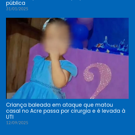
pública
31/01/2025
Criança baleada em ataque que matou
casal no Acre passa por cirurgia e é levada à
UTI
12/09/2025