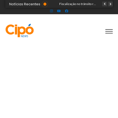
Notícias Recentes
Senac Acre leva workshop de maquiagem à sétima noite da Expoacre 2026
Fiscalização no trânsito reduz as autuações por embriaguez ao longo da Expoacre
TRAGÉDIA: helicóptero cai e mata quatro pessoas; vítimas eram turistas