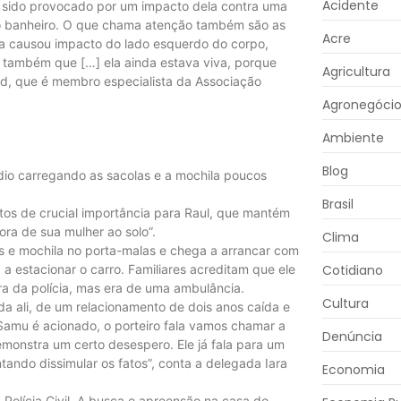
Acidente
r sido provocado por um impacto dela contra uma
do banheiro. O que chama atenção também são as
Acre
da causou impacto do lado esquerdo do corpo,
ar também que […] ela ainda estava viva, porque
Agricultura
rd, que é membro especialista da Associação
Agronegóci
Ambiente
Blog
dio carregando as sacolas e a mochila poucos
Brasil
etos de crucial importância para Raul, que mantém
ra de sua mulher ao solo”.
Clima
s e mochila no porta-malas e chega a arrancar com
 a estacionar o carro. Familiares acreditam que ele
Cotidiano
ra da polícia, mas era de uma ambulância.
Cultura
a ali, de um relacionamento de dois anos caída e
mu é acionado, o porteiro fala vamos chamar a
Denúncia
 demonstra um certo desespero. Ele já fala para um
tando dissimular os fatos”, conta a delegada Iara
Economia
 Polícia Civil. A busca e apreensão na casa do