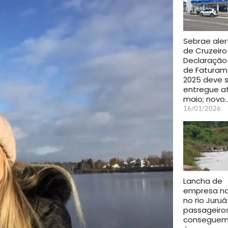
Sebrae aler
de Cruzeiro 
Declaração
de Faturam
2025 deve s
entregue at
maio; novo
16/01/2026
Lancha de
empresa n
no rio Juruá
passageiro
conseguem