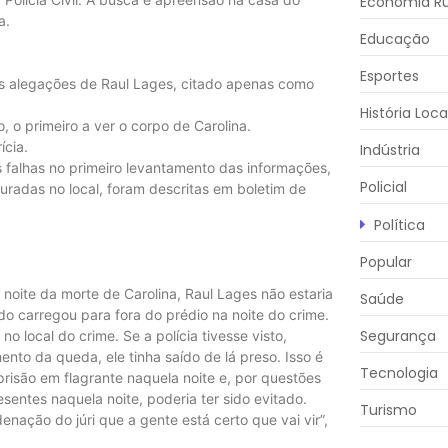
Economia Ru
a.
Educação
Esportes
as alegações de Raul Lages, citado apenas como
História Loca
, o primeiro a ver o corpo de Carolina.
ícia.
Indústria
s falhas no primeiro levantamento das informações,
Policial
uradas no local, foram descritas em boletim de
Política
Popular
 noite da morte de Carolina, Raul Lages não estaria
Saúde
ado carregou para fora do prédio na noite do crime.
Segurança
o local do crime. Se a polícia tivesse visto,
to da queda, ele tinha saído de lá preso. Isso é
Tecnologia
risão em flagrante naquela noite e, por questões
sentes naquela noite, poderia ter sido evitado.
Turismo
nação do júri que a gente está certo que vai vir”,