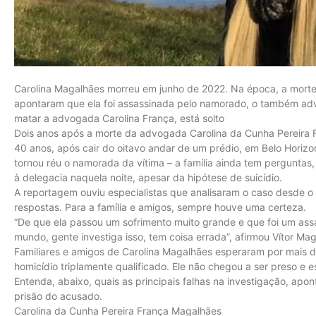
Carolina Magalhães morreu em junho de 2022. Na época, a morte 
apontaram que ela foi assassinada pelo namorado, o também ad
matar a advogada Carolina França, está solto
Dois anos após a morte da advogada Carolina da Cunha Pereira 
40 anos, após cair do oitavo andar de um prédio, em Belo Horizo
tornou réu o namorada da vítima – a família ainda tem perguntas
à delegacia naquela noite, apesar da hipótese de suicídio.
A reportagem ouviu especialistas que analisaram o caso desde o 
respostas. Para a família e amigos, sempre houve uma certeza.
“De que ela passou um sofrimento muito grande e que foi um assa
mundo, gente investiga isso, tem coisa errada”, afirmou Vítor Maga
Familiares e amigos de Carolina Magalhães esperaram por mais d
homicídio triplamente qualificado. Ele não chegou a ser preso e 
Entenda, abaixo, quais as principais falhas na investigação, apon
prisão do acusado.
Carolina da Cunha Pereira França Magalhães