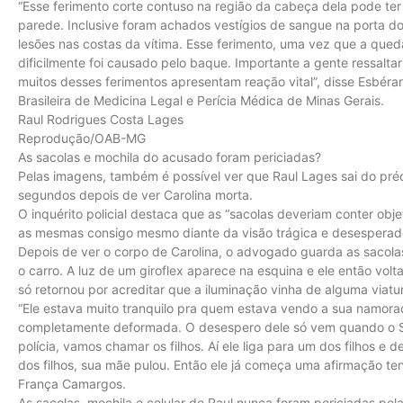
“Esse ferimento corte contuso na região da cabeça dela pode te
parede. Inclusive foram achados vestígios de sangue na porta 
lesões nas costas da vítima. Esse ferimento, uma vez que a que
dificilmente foi causado pelo baque. Importante a gente ressalt
muitos desses ferimentos apresentam reação vital”, disse Esbéra
Brasileira de Medicina Legal e Perícia Médica de Minas Gerais.
Raul Rodrigues Costa Lages
Reprodução/OAB-MG
As sacolas e mochila do acusado foram periciadas?
Pelas imagens, também é possível ver que Raul Lages sai do pré
segundos depois de ver Carolina morta.
O inquérito policial destaca que as “sacolas deveriam conter obj
as mesmas consigo mesmo diante da visão trágica e desesperado
Depois de ver o corpo de Carolina, o advogado guarda as sacola
o carro. A luz de um giroflex aparece na esquina e ele então volta
só retornou por acreditar que a iluminação vinha de alguma viatu
“Ele estava muito tranquilo pra quem estava vendo a sua namorad
completamente deformada. O desespero dele só vem quando o Sa
polícia, vamos chamar os filhos. Aí ele liga para um dos filhos e
dos filhos, sua mãe pulou. Então ele já começa uma afirmação ten
França Camargos.
As sacolas, mochila e celular de Raul nunca foram periciadas pela