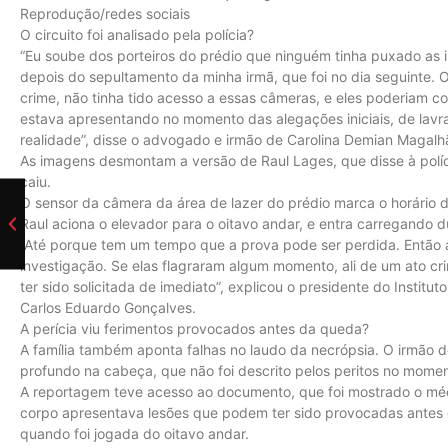
Reprodução/redes sociais
O circuito foi analisado pela polícia?
“Eu soube dos porteiros do prédio que ninguém tinha puxado as im
depois do sepultamento da minha irmã, que foi no dia seguinte. O
crime, não tinha tido acesso a essas câmeras, e eles poderiam co
estava apresentando no momento das alegações iniciais, de lavra
realidade”, disse o advogado e irmão de Carolina Demian Magalh
As imagens desmontam a versão de Raul Lages, que disse à polí
caiu.
O sensor da câmera da área de lazer do prédio marca o horário 
Raul aciona o elevador para o oitavo andar, e entra carregando
“Até porque tem um tempo que a prova pode ser perdida. Então 
investigação. Se elas flagraram algum momento, ali de um ato cri
ter sido solicitada de imediato”, explicou o presidente do Institut
Carlos Eduardo Gonçalves.
A perícia viu ferimentos provocados antes da queda?
A família também aponta falhas no laudo da necrópsia. O irmão d
profundo na cabeça, que não foi descrito pelos peritos no mome
A reportagem teve acesso ao documento, que foi mostrado o médi
corpo apresentava lesões que podem ter sido provocadas antes 
quando foi jogada do oitavo andar.