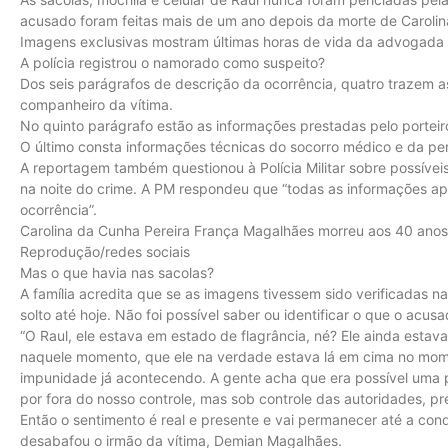
acusado foram feitas mais de um ano depois da morte de Carolin
Imagens exclusivas mostram últimas horas de vida da advogada
A polícia registrou o namorado como suspeito?
Dos seis parágrafos de descrição da ocorrência, quatro trazem 
companheiro da vítima.
No quinto parágrafo estão as informações prestadas pelo porteiro
O último consta informações técnicas do socorro médico e da per
A reportagem também questionou à Polícia Militar sobre possívei
na noite do crime. A PM respondeu que “todas as informações ap
ocorrência”.
Carolina da Cunha Pereira França Magalhães morreu aos 40 anos
Reprodução/redes sociais
Mas o que havia nas sacolas?
A família acredita que se as imagens tivessem sido verificadas na
solto até hoje. Não foi possível saber ou identificar o que o acus
“O Raul, ele estava em estado de flagrância, né? Ele ainda estava n
naquele momento, que ele na verdade estava lá em cima no momen
impunidade já acontecendo. A gente acha que era possível uma p
por fora do nosso controle, mas sob controle das autoridades, pre
Então o sentimento é real e presente e vai permanecer até a conde
desabafou o irmão da vítima, Demian Magalhães.