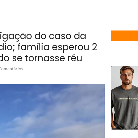
tigação do caso da
io; família esperou 2
o se tornasse réu
omentários