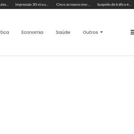
Artista plástica Raíssa Alvarenga expõe suas obras na Feira de Negócios do Novenário em Cruzeiro do Sul
Impressão 3D vira sucesso na Feira de Negócios do Novenário com brinquedos personalizados e sensoriais
Cinco acreanos mortos em acidente trágico na BR-364 são velados juntos
Suspeito de tráfico é preso com skunk, cocaína e munições em residência
ítica
Economia
Saúde
Outros