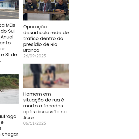
ta MEIs
Operação
do Sul:
desarticula rede de
 Anual
tráfico dentro do
ento
presídio de Rio
er
Branco
é 31 de
26/09/2025
…
Homem em
situação de rua é
morto a facadas
após discussão no
aufraga
Acre
 e
06/11/2025
s
 chegar