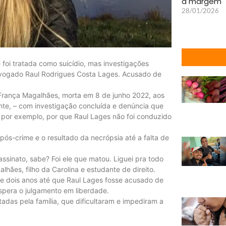
à margem
28/01/2026
foi tratada como suicídio, mas investigações
vogado Raul Rodrigues Costa Lages. Acusado de
França Magalhães, morta em 8 de junho 2022, aos
nte, – com investigação concluída e denúncia que
, por exemplo, por que Raul Lages não foi conduzido
pós-crime e o resultado da necrópsia até a falta de
ssinato, sabe? Foi ele que matou. Liguei pra todo
lhães, filho da Carolina e estudante de direito.
e dois anos até que Raul Lages fosse acusado de
espera o julgamento em liberdade.
tadas pela família, que dificultaram e impediram a