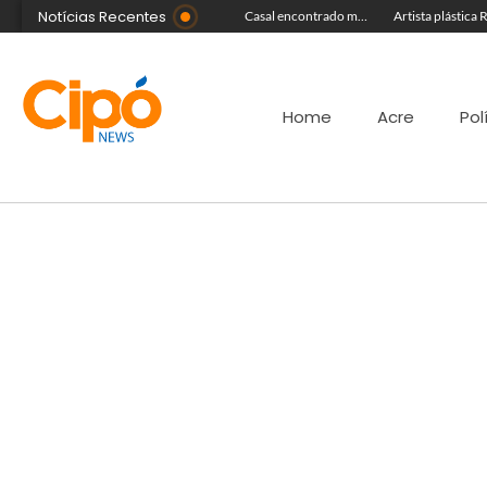
Notícias Recentes
Moraes nega pedido para filhos visitarem Bolsonaro no Dia dos Pais
Queimadas: fumaça invade a pista e prejudica trânsito em Rio Branco
Casal encontrado morto em motel estava em banheira
Home
Acre
Pol