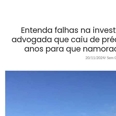
Entenda falhas na inves
advogada que caiu de préd
anos para que namorad
20/11/2024
Sem C
/