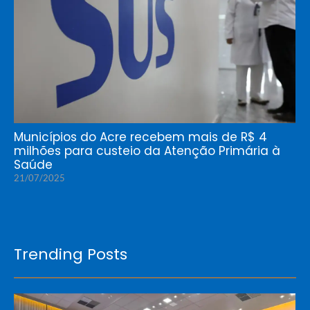
Municípios do Acre recebem mais de R$ 4
milhões para custeio da Atenção Primária à
Saúde
21/07/2025
Trending Posts