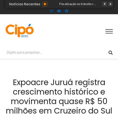
Notícias Recentes
Senac Acre leva workshop de maquiagem à sétima noite da Expoacre 2026
Fiscalização no trânsito reduz as autuações por embriaguez ao longo da Expoacre
TRAGÉDIA: helicóptero cai e mata quatro pessoas; vítimas eram turistas
Expoacre Juruá registra
crescimento histórico e
movimenta quase R$ 50
milhões em Cruzeiro do Sul