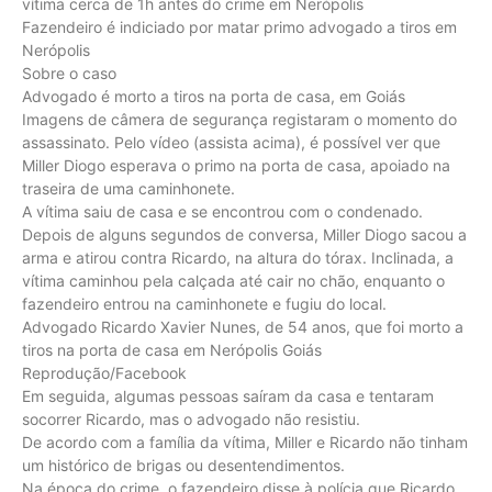
vítima cerca de 1h antes do crime em Nerópolis
Fazendeiro é indiciado por matar primo advogado a tiros em
Nerópolis
Sobre o caso
Advogado é morto a tiros na porta de casa, em Goiás
Imagens de câmera de segurança registaram o momento do
assassinato. Pelo vídeo (assista acima), é possível ver que
Miller Diogo esperava o primo na porta de casa, apoiado na
traseira de uma caminhonete.
A vítima saiu de casa e se encontrou com o condenado.
Depois de alguns segundos de conversa, Miller Diogo sacou a
arma e atirou contra Ricardo, na altura do tórax. Inclinada, a
vítima caminhou pela calçada até cair no chão, enquanto o
fazendeiro entrou na caminhonete e fugiu do local.
Advogado Ricardo Xavier Nunes, de 54 anos, que foi morto a
tiros na porta de casa em Nerópolis Goiás
Reprodução/Facebook
Em seguida, algumas pessoas saíram da casa e tentaram
socorrer Ricardo, mas o advogado não resistiu.
De acordo com a família da vítima, Miller e Ricardo não tinham
um histórico de brigas ou desentendimentos.
Na época do crime, o fazendeiro disse à polícia que Ricardo