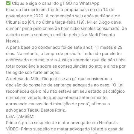
Clique e siga o canal do g1 GO no WhatsApp
Ricardo foi morto em frente à própria casa no dia 14 de
novembro de 2020. A condenação saiu após audiência de
tribunal do júri, no última terça-feira (19). Miller Diogo deve
cumprir pena pelo crime de homicídio simples consumado, de
acordo com a sentença emitida pela juíza Marli Pimenta
Naves.
A pena base do condenado foi de sete anos, 11 meses e 29
dias. No entanto, o tempo de prisão foi reduzido por ele ter
confessado o crime; por a Justiça entender que ele não tinha
total consciência sobre as consequências do ato; e ainda por
ter agido sob forte emoção.
A defesa de Miller Diogo disse ao g1 que considerou a
decisão do conselho de sentença adequada ao caso. “O júri
reconheceu que o réu não estava em seu estado psicológico
normal em virtude do que aconteceu anteriormente
aprovando causas de diminuição de pena”, afirmou o
advogado Tadeu Bastos Roriz.
LEIA TAMBÉM:
Primo é preso suspeito de matar advogado em Nerópolis
VÍDEO: Primo suspeito de matar advogado foi até a casa da