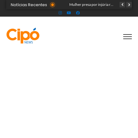
Notícias Recentes
Público ainda pode garantir entrada para show do Som & Louvor na Expoacre nesta sexta
Mulher presa por injúria racial contra Rainha do Rodeio é solta após audiência
Seadh repudia ataque racista contra Rainha da Expoacre 2026 e reforça combate à discriminação