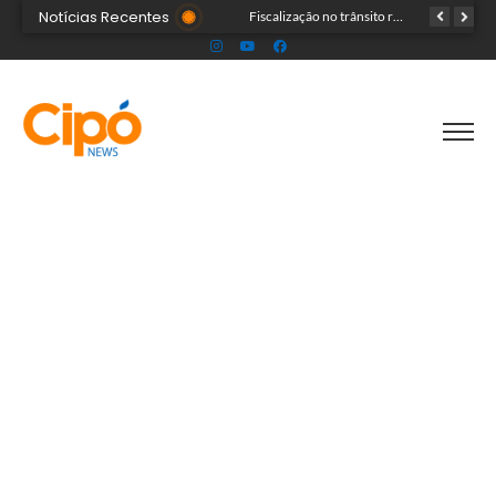
Notícias Recentes
Senac Acre leva workshop de maquiagem à sétima noite da Expoacre 2026
Fiscalização no trânsito reduz as autuações por embriaguez ao longo da Expoacre
TRAGÉDIA: helicóptero cai e mata quatro pessoas; vítimas eram turistas