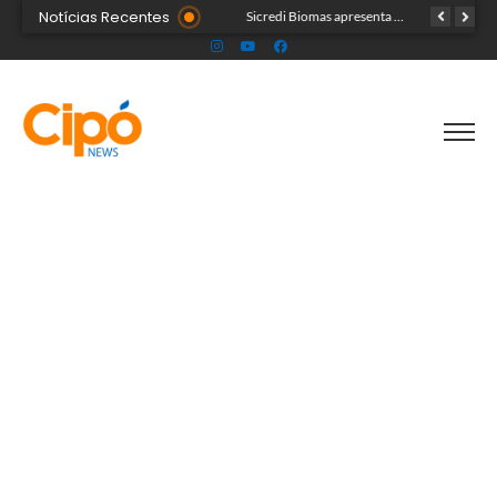
Notícias Recentes
Colégio Militar Tiradentes supera médias estadual e nacional no SAEB e ENEM
Sicredi Biomas apresenta na Expoacre crédito do Plano Safra voltado às mulheres
Acre segue em alerta para casos de síndrome respiratória aguda grave, aponta Fiocruz