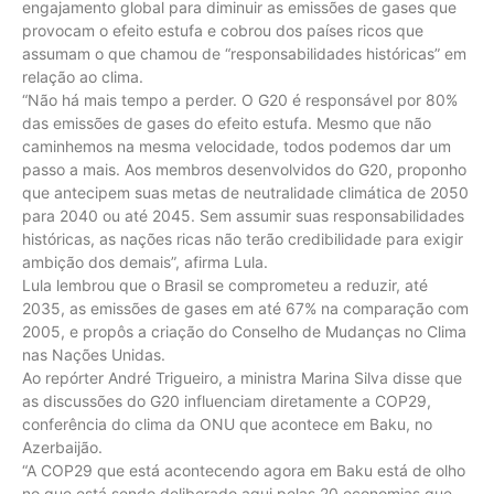
engajamento global para diminuir as emissões de gases que
provocam o efeito estufa e cobrou dos países ricos que
assumam o que chamou de “responsabilidades históricas” em
relação ao clima.
“Não há mais tempo a perder. O G20 é responsável por 80%
das emissões de gases do efeito estufa. Mesmo que não
caminhemos na mesma velocidade, todos podemos dar um
passo a mais. Aos membros desenvolvidos do G20, proponho
que antecipem suas metas de neutralidade climática de 2050
para 2040 ou até 2045. Sem assumir suas responsabilidades
históricas, as nações ricas não terão credibilidade para exigir
ambição dos demais”, afirma Lula.
Lula lembrou que o Brasil se comprometeu a reduzir, até
2035, as emissões de gases em até 67% na comparação com
2005, e propôs a criação do Conselho de Mudanças no Clima
nas Nações Unidas.
Ao repórter André Trigueiro, a ministra Marina Silva disse que
as discussões do G20 influenciam diretamente a COP29,
conferência do clima da ONU que acontece em Baku, no
Azerbaijão.
“A COP29 que está acontecendo agora em Baku está de olho
no que está sendo deliberado aqui pelas 20 economias que