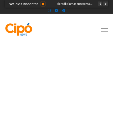
Notícias Recentes
Colégio Militar Tiradentes supera médias estadual e nacional no SAEB e ENEM
Sicredi Biomas apresenta na Expoacre crédito do Plano Safra voltado às mulheres
Acre segue em alerta para casos de síndrome respiratória aguda grave, aponta Fiocruz