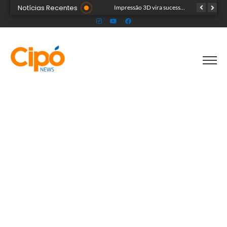
Notícias Recentes
Artista plástica Raíssa Alvarenga expõe suas obras na Feira de Negócios do Novenário em Cruzeiro do Sul
Impressão 3D vira sucesso na Feira de Negócios do Novenário com brinquedos personalizados e sensoriais
Cinco acreanos mortos em acidente trágico na BR-364 são velados juntos