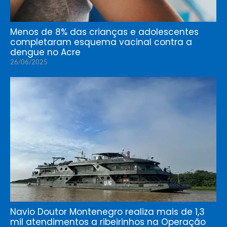
Menos de 8% das crianças e adolescentes
completaram esquema vacinal contra a
dengue no Acre
26/06/2025
Navio Doutor Montenegro realiza mais de 1,3
mil atendimentos a ribeirinhos na Operação