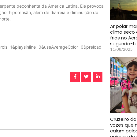
rpente peçonhenta da América Latina. Ele provoca
ão, hipotensão, além de diarreia e diminuição do
morte.
Ar polar m
clima seco 
frias no Ac
segunda-fe
ols=1&playsinline=0&useAverageColor=0&preload
11/08/2025
Cruzeiro do 
vozes que 
calam pelo
animais de 