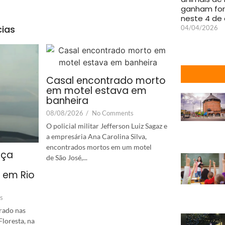
ganham fo
neste 4 de a
cias
04/04/2026
Casal encontrado morto
em motel estava em
banheira
08/08/2026
/
No Comments
O policial militar Jefferson Luiz Sagaz e
a empresária Ana Carolina Silva,
encontrados mortos em um motel
aça
de São José,...
o em Rio
s
rado nas
loresta, na