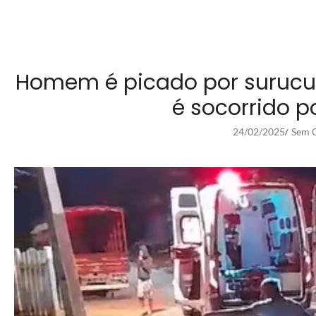
Homem é picado por surucuc
é socorrido 
24/02/2025
Sem C
/