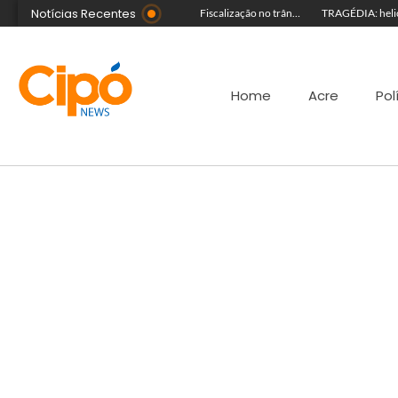
Notícias Recentes
Guida Aquino deixa reitoria da Ufac e publica carta aberta com balanço de gestão
Senac Acre leva workshop de maquiagem à sétima noite da Expoacre 2026
Fiscalização no trânsito reduz as autuações por embriaguez ao longo da Expoacre
Home
Acre
Pol