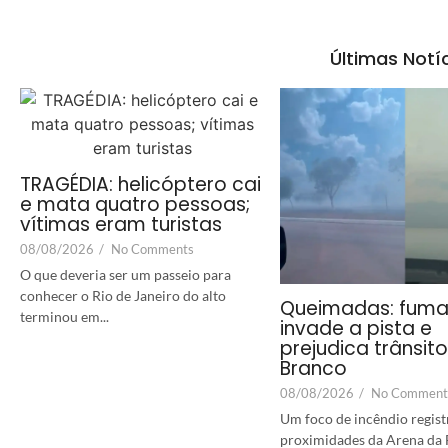
Últimas Notí
TRAGÉDIA: helicóptero cai
e mata quatro pessoas;
vítimas eram turistas
08/08/2026
/
No Comments
O que deveria ser um passeio para
conhecer o Rio de Janeiro do alto
Queimadas: fum
terminou em...
invade a pista e
prejudica trânsit
Branco
08/08/2026
/
No Comment
Um foco de incêndio regist
proximidades da Arena da F