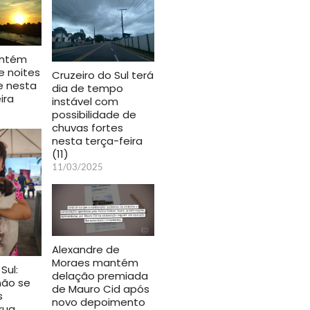
antém
e noites
Cruzeiro do Sul terá
re nesta
dia de tempo
ira
instável com
possibilidade de
chuvas fortes
nesta terça-feira
(11)
11/03/2025
Alexandre de
Moraes mantém
Sul:
delação premiada
não se
de Mauro Cid após
s
novo depoimento
rua