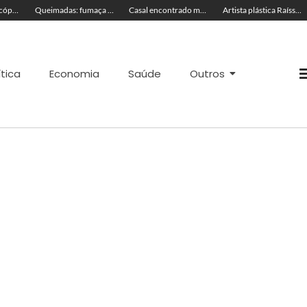
TRAGÉDIA: helicóptero cai e mata quatro pessoas; vítimas eram turistas
Queimadas: fumaça invade a pista e prejudica trânsito em Rio Branco
Casal encontrado morto em motel estava em banheira
Artista plástica Raíssa Alvarenga expõe suas obras na Feira de Negócios do Novenário em Cruzeiro do Sul
ítica
Economia
Saúde
Outros