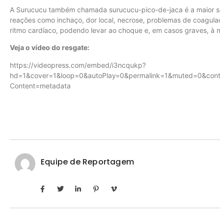
A Surucucu também chamada surucucu-pico-de-jaca é a maior se
reações como inchaço, dor local, necrose, problemas de coagulaç
ritmo cardíaco, podendo levar ao choque e, em casos graves, à 
Veja o vídeo do resgate:
https://videopress.com/embed/i3ncqukp?
hd=1&cover=1&loop=0&autoPlay=0&permalink=1&muted=0&contr
Content=metadata
Equipe de Reportagem