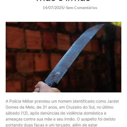
14/07/2025
Sem Comentários
/
A Polícia Militar prendeu um homem identificado como Jardel
Gomes de Melo, de 31 anos, em Cruzeiro do Sul, no último
sábado (12), após denúncias de violência doméstica e
ameaças contra sua mãe e seu irmão. O suspeito foi detido
portando duas facas e um terçado, além de estar