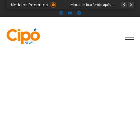
Notícias Recentes
Madsom Cameli e seu time foram os estrategistas principais para quase 20 mil pessoas na maior convenção já registrada no Acre
Morador fica ferido após acidente com terçado em comunidade rural no Acre
Após identificar falhas, MPAC monitora assistência a adultos com autismo em Cruzeiro