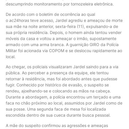
descumprindo monitoramento por tornozeleira eletrônica.
De acordo com o boletim de ocorrência ao qual
o
ac24horas
teve acesso, Jardel agrediu e ameaçou de morte
sua mãe na noite anterior, sexta-feira (11), expulsando-a de
sua própria residência. Depois, o homem ainda tentou vender
móveis da casa e voltou a ameaçar o irmão, supostamente
armado com uma arma branca. A guarnição GIRO da Polícia
Militar foi acionada via COPOM e se deslocou rapidamente ao
local.
Ao chegar, os policiais visualizaram Jardel saindo para a via
pública. Ao perceber a presença da equipe, ele tentou
retornar à residência, mas foi abordado antes que pudesse
fugir. Conhecido por histórico de evasão, o suspeito se
rendeu, ajoelhando-se e colocando as mãos na cabeça.
Durante a abordagem, a polícia encontrou um terçado e uma
faca no chão próximo ao local, assumidos por Jardel como de
sua posse. Uma segunda faca de mesa foi localizada
escondida dentro de sua cueca durante busca pessoal.
A mãe do suspeito confirmou as agressões e ameaças