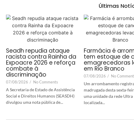
Últimas Notí
Seadh repudia ataque
Farmácia é arro
racista contra Rainha da
tem estoque de 
Expoacre 2026 e reforça
emagrecedoras 
combate à
em Rio Branco
discriminação
07/08/2026
/
No Comment
07/08/2026
/
No Comments
Um arrombamento registr
A Secretaria de Estado de Assistência
madrugada desta sexta-feir
Social e Direitos Humanos (SEASDH)
uma unidade da rede Ultra 
divulgou uma nota pública de...
localizada...