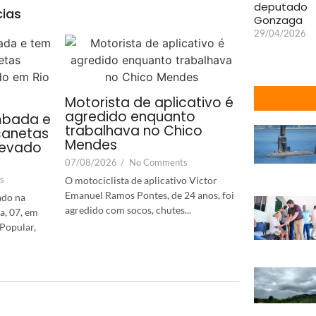
deputado
cias
Gonzaga
29/04/2026
Motorista de aplicativo é
agredido enquanto
mbada e
trabalhava no Chico
canetas
Mendes
levado
07/08/2026
/
No Comments
s
O motociclista de aplicativo Victor
Emanuel Ramos Pontes, de 24 anos, foi
ado na
agredido com socos, chutes...
a, 07, em
Popular,