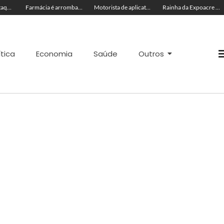
Seadh repudia ataque racista contra Rainha da Expoacre 2026 e reforça combate à discriminação
Farmácia é arrombada e tem estoque de canetas emagrecedoras levado em Rio Branco
Motorista de aplicativo é agredido enquanto trabalhava no Chico Mendes
Rainha da Expoacre 2026 é vítima de injúria racial durante evento e suspeita é presa em flagrante
ítica
Economia
Saúde
Outros