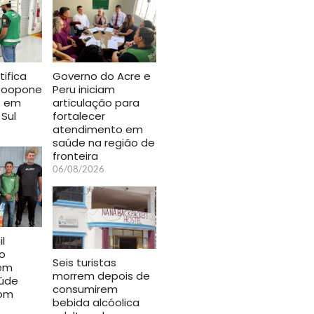
ifica
Governo do Acre e
 Zoopone
Peru iniciam
o em
articulação para
 Sul
fortalecer
atendimento em
saúde na região de
fronteira
06/08/2026
l
o
Seis turistas
 em
morrem depois de
úde
consumirem
com
bebida alcóolica