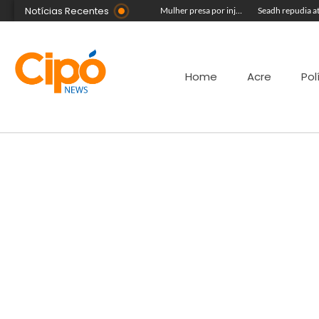
Notícias Recentes
Vídeo mostra jovem sendo forçado a mandar beijos para líder de facção antes de ser executado a tiros
Público ainda pode garantir entrada para show do Som & Louvor na Expoacre nesta sexta
Mulher presa por injúria racial contra Rainha do Rodeio é solta após audiência
Home
Acre
Pol