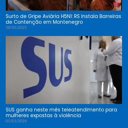
Surto de Gripe Aviária H5N1: RS Instala Barreiras
de Contenção em Montenegro
18/05/2025
SUS ganha neste mês teleatendimento para
mulheres expostas à violência
05/03/2026