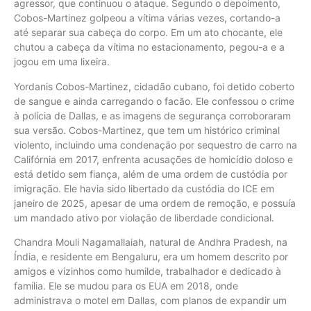
agressor, que continuou o ataque. Segundo o depoimento,
Cobos-Martinez golpeou a vítima várias vezes, cortando-a
até separar sua cabeça do corpo. Em um ato chocante, ele
chutou a cabeça da vítima no estacionamento, pegou-a e a
jogou em uma lixeira.
Yordanis Cobos-Martinez, cidadão cubano, foi detido coberto
de sangue e ainda carregando o facão. Ele confessou o crime
à polícia de Dallas, e as imagens de segurança corroboraram
sua versão. Cobos-Martinez, que tem um histórico criminal
violento, incluindo uma condenação por sequestro de carro na
Califórnia em 2017, enfrenta acusações de homicídio doloso e
está detido sem fiança, além de uma ordem de custódia por
imigração. Ele havia sido libertado da custódia do ICE em
janeiro de 2025, apesar de uma ordem de remoção, e possuía
um mandado ativo por violação de liberdade condicional.
Chandra Mouli Nagamallaiah, natural de Andhra Pradesh, na
Índia, e residente em Bengaluru, era um homem descrito por
amigos e vizinhos como humilde, trabalhador e dedicado à
família. Ele se mudou para os EUA em 2018, onde
administrava o motel em Dallas, com planos de expandir um