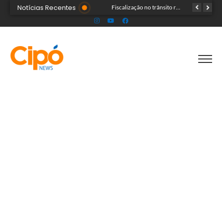
Notícias Recentes
Senac Acre leva workshop de maquiagem à sétima noite da Expoacre 2026
Fiscalização no trânsito reduz as autuações por embriaguez ao longo da Expoacre
TRAGÉDIA: helicóptero cai e mata quatro pessoas; vítimas eram turistas