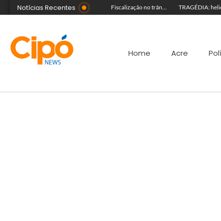
Notícias Recentes
Guida Aquino deixa reitoria da Ufac e publica carta aberta com balanço de gestão
Senac Acre leva workshop de maquiagem à sétima noite da Expoacre 2026
Fiscalização no trânsito reduz as autuações por embriaguez ao longo da Expoacre
Home
Acre
Pol