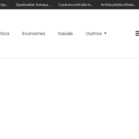
TRAGÉDIA: helicóptero cai e mata quatro pessoas; vítimas eram turistas
Queimadas: fumaça invade a pista e prejudica trânsito em Rio Branco
Casal encontrado morto em motel estava em banheira
Artista plástica Raíssa Alvarenga expõe suas obras na Feira de Negócios do Novenário em Cruzeiro do Sul
ítica
Economia
Saúde
Outros