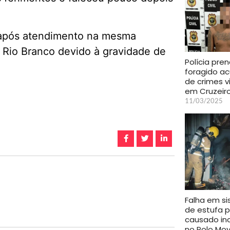
, após atendimento na mesma
e Rio Branco devido à gravidade de
Polícia pre
foragido a
de crimes v
em Cruzeiro
11/03/2025
Falha em s
de estufa p
causado in
no Polo Mov