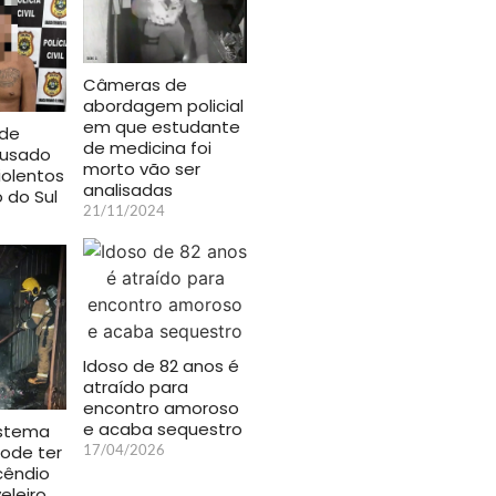
Câmeras de
abordagem policial
em que estudante
nde
de medicina foi
cusado
morto vão ser
iolentos
analisadas
 do Sul
21/11/2024
Idoso de 82 anos é
atraído para
encontro amoroso
e acaba sequestro
istema
17/04/2026
ode ter
cêndio
eleiro