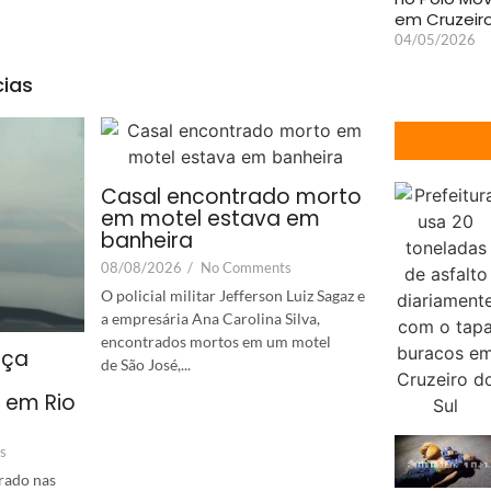
em Cruzeiro
04/05/2026
cias
Casal encontrado morto
em motel estava em
banheira
08/08/2026
/
No Comments
O policial militar Jefferson Luiz Sagaz e
a empresária Ana Carolina Silva,
encontrados mortos em um motel
aça
de São José,...
o em Rio
s
rado nas