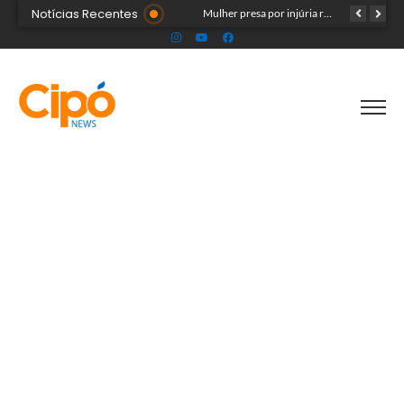
Notícias Recentes
Público ainda pode garantir entrada para show do Som & Louvor na Expoacre nesta sexta
Mulher presa por injúria racial contra Rainha do Rodeio é solta após audiência
Seadh repudia ataque racista contra Rainha da Expoacre 2026 e reforça combate à discriminação