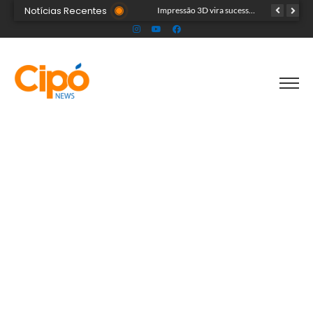
Notícias Recentes
Artista plástica Raíssa Alvarenga expõe suas obras na Feira de Negócios do Novenário em Cruzeiro do Sul
Impressão 3D vira sucesso na Feira de Negócios do Novenário com brinquedos personalizados e sensoriais
Cinco acreanos mortos em acidente trágico na BR-364 são velados juntos