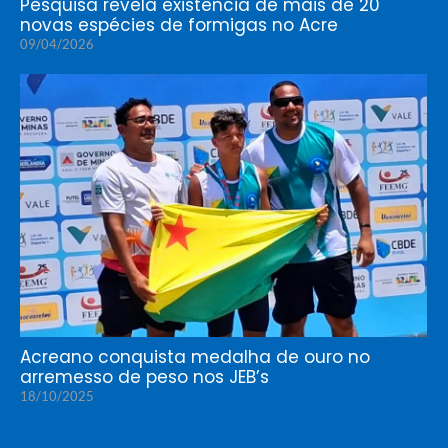
Pesquisa revela existência de mais de 20
novas espécies de formigas no Acre
09/04/2026
Acreano conquista medalha de ouro no
arremesso de peso nos JEB’s
18/10/2025