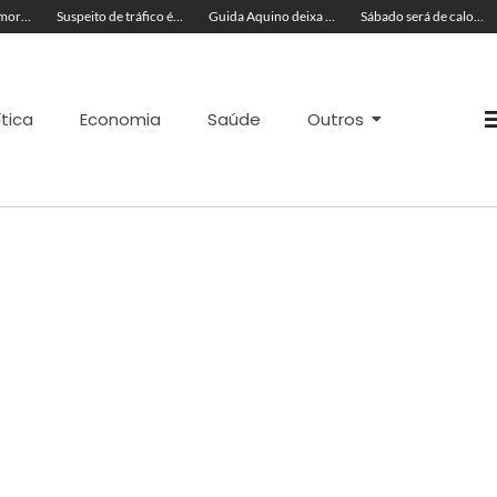
Cinco acreanos mortos em acidente trágico na BR-364 são velados juntos
Suspeito de tráfico é preso com skunk, cocaína e munições em residência
Guida Aquino deixa reitoria da Ufac e publica carta aberta com balanço de gestão
Sábado será de calor de até 37ºC e tempo muito ventilado no Acre; veja a previsão
ítica
Economia
Saúde
Outros