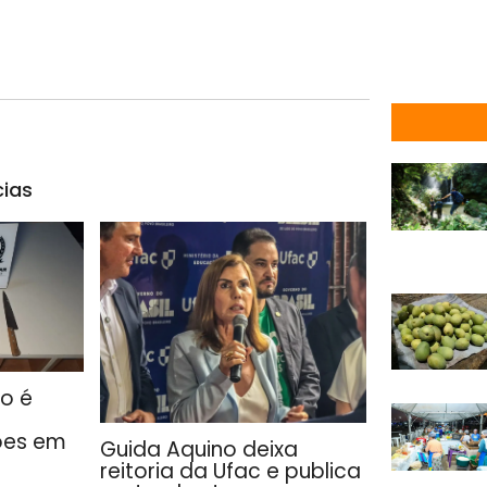
cias
co é
ões em
Guida Aquino deixa
reitoria da Ufac e publica