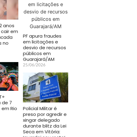
2 anos
 cair em
PF apura fraudes
tacada
em licitações e
s no
desvio de recursos
públicos em
Guarajará/AM
25/06/2026
T+
 de 7
 em Rio
Policial Militar é
preso por agredir e
xingar delegado
durante blitz da Lei
Seca em Vitória: