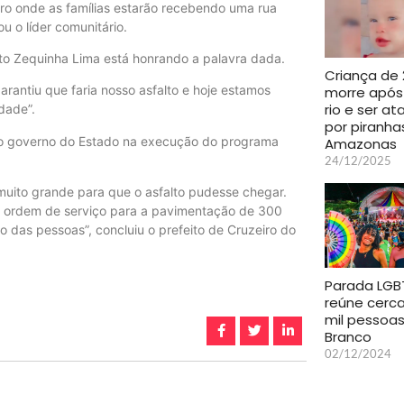
rro onde as famílias estarão recebendo uma rua
u o líder comunitário.
to Zequinha Lima está honrando a palavra dada.
Criança de 
rantiu que faria nosso asfalto e hoje estamos
morre após
rio e ser a
dade”.
por piranha
m o governo do Estado na execução do programa
Amazonas
24/12/2025
muito grande para que o asfalto pudesse chegar.
a ordem de serviço para a pavimentação de 300
 das pessoas”, concluiu o prefeito de Cruzeiro do
Parada LGB
reúne cerca
mil pessoas
Branco
02/12/2024