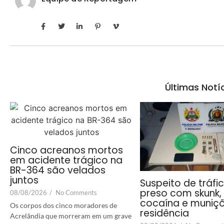
Últimas Notí
Cinco acreanos mortos
em acidente trágico na
BR-364 são velados
juntos
Suspeito de tráfi
preso com skunk,
08/08/2026
/
No Comments
cocaína e muniç
Os corpos dos cinco moradores de
residência
Acrelândia que morreram em um grave