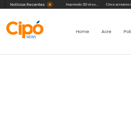
Notícias Recentes
Foragido da Justiça se casa durante a Expoacre, mas é preso logo depois por reconhecimento facial
Artista plástica Raíssa Alvarenga expõe suas obras na Feira de Negócios do Novenário em Cruzeiro do Sul
Impressão 3D vira sucesso na Feira de Negócios do Novenário com brinquedos personalizados e sensoriais
Home
Acre
Pol