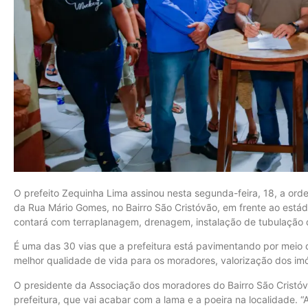
O prefeito Zequinha Lima assinou nesta segunda-feira, 18, a or
da Rua Mário Gomes, no Bairro São Cristóvão, em frente ao estádi
contará com terraplanagem, drenagem, instalação de tubulação 
É uma das 30 vias que a prefeitura está pavimentando por meio 
melhor qualidade de vida para os moradores, valorização dos im
O presidente da Associação dos moradores do Bairro São Cristó
prefeitura, que vai acabar com a lama e a poeira na localidade. “