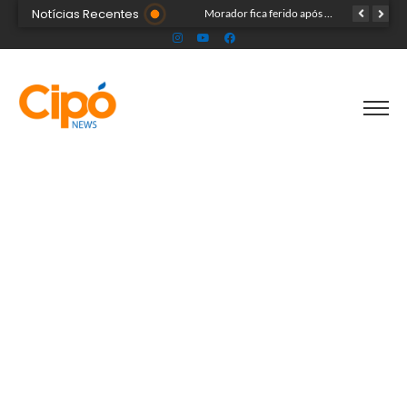
Notícias Recentes
Madsom Cameli e seu time foram os estrategistas principais para quase 20 mil pessoas na maior convenção já registrada no Acre
Morador fica ferido após acidente com terçado em comunidade rural no Acre
Após identificar falhas, MPAC monitora assistência a adultos com autismo em Cruzeiro