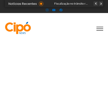
Notícias Recentes
Senac Acre leva workshop de maquiagem à sétima noite da Expoacre 2026
Fiscalização no trânsito reduz as autuações por embriaguez ao longo da Expoacre
TRAGÉDIA: helicóptero cai e mata quatro pessoas; vítimas eram turistas