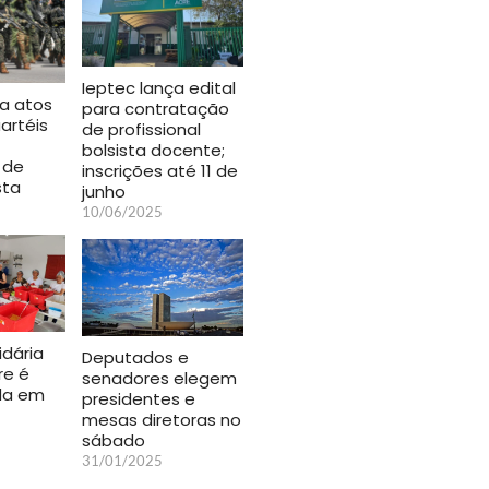
Ieptec lança edital
ta atos
para contratação
artéis
de profissional
bolsista docente;
 de
inscrições até 11 de
sta
junho
10/06/2025
idária
Deputados e
re é
senadores elegem
da em
presidentes e
mesas diretoras no
sábado
31/01/2025