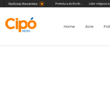
Notícias Recentes
Morador fica ferido após acidente com terçado em comunidade rural no Acre
Governo do Acre e Peru iniciam articulação para fortalecer atendimento em saúde na região de fronteira
Prefeitura de Rio Branco leva prevenção à Expoacre e destaca trabalho dos agentes de saúde
Home
Acre
Pol