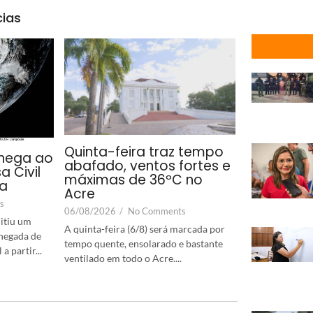
cias
Quinta-feira traz tempo
hega ao
abafado, ventos fortes e
a Civil
máximas de 36ºC no
ta
Acre
s
06/08/2026
/
No Comments
itiu um
A quinta-feira (6/8) será marcada por
chegada de
tempo quente, ensolarado e bastante
 partir...
ventilado em todo o Acre....