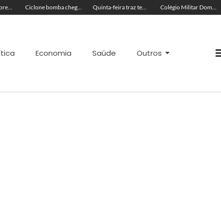
Líder religioso é preso por transformar fiéis em escravos sexuais
Ciclone bomba chega ao Brasil hoje e Defesa Civil Nacional faz alerta
Quinta-feira traz tempo abafado, ventos fortes e máximas de 36ºC no Acre
Colégio Militar Dom Pedro II obtém maior nota do Ideb no Acre
ítica
Economia
Saúde
Outros