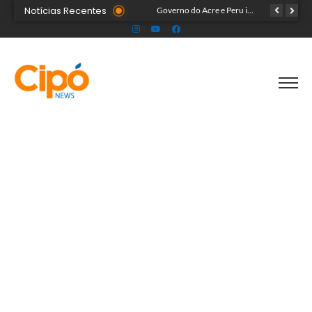
Notícias Recentes
Senac abre 20 vagas gratuitas para curso de confeitaria em Cruzeiro do Sul
Governo do Acre e Peru iniciam articulação para fortalecer atendimento em saúde na região de fronteira
Prefeitura de Rio Branco leva prevenção à Expoacre e destaca trabalho dos agentes de saúde