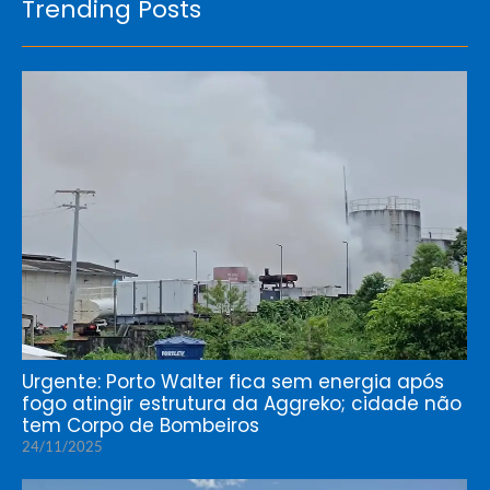
Trending Posts
Urgente: Porto Walter fica sem energia após
fogo atingir estrutura da Aggreko; cidade não
tem Corpo de Bombeiros
24/11/2025