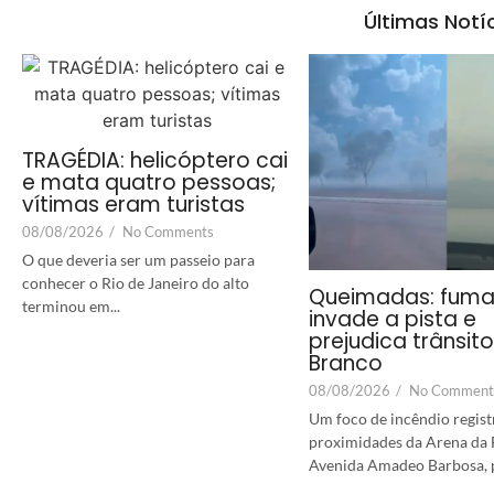
Últimas Notí
TRAGÉDIA: helicóptero cai
e mata quatro pessoas;
vítimas eram turistas
08/08/2026
/
No Comments
O que deveria ser um passeio para
conhecer o Rio de Janeiro do alto
Queimadas: fum
terminou em...
invade a pista e
prejudica trânsit
Branco
08/08/2026
/
No Comment
Um foco de incêndio regist
proximidades da Arena da F
Avenida Amadeo Barbosa, p