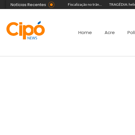
Notícias Recentes
Guida Aquino deixa reitoria da Ufac e publica carta aberta com balanço de gestão
Senac Acre leva workshop de maquiagem à sétima noite da Expoacre 2026
Fiscalização no trânsito reduz as autuações por embriaguez ao longo da Expoacre
Home
Acre
Pol