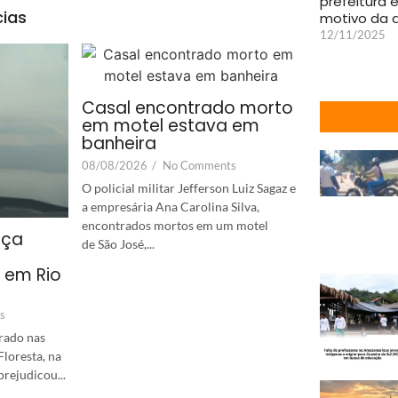
prefeitura e
cias
motivo da 
12/11/2025
Casal encontrado morto
em motel estava em
banheira
08/08/2026
/
No Comments
O policial militar Jefferson Luiz Sagaz e
a empresária Ana Carolina Silva,
encontrados mortos em um motel
aça
de São José,...
o em Rio
s
rado nas
loresta, na
rejudicou...