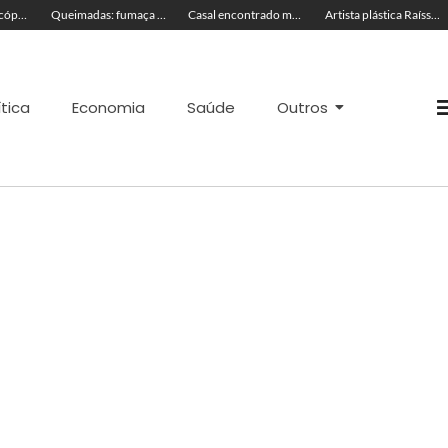
TRAGÉDIA: helicóptero cai e mata quatro pessoas; vítimas eram turistas
Queimadas: fumaça invade a pista e prejudica trânsito em Rio Branco
Casal encontrado morto em motel estava em banheira
Artista plástica Raíssa Alvarenga expõe suas obras na Feira de Negócios do Novenário em Cruzeiro do Sul
ítica
Economia
Saúde
Outros