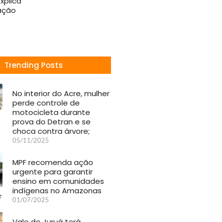
xplica
ação
Trending Posts
No interior do Acre, mulher
perde controle de
motocicleta durante
prova do Detran e se
choca contra árvore;
05/11/2025
MPF recomenda ação
urgente para garantir
ensino em comunidades
indígenas no Amazonas
01/07/2025
Vale do Juruá terá