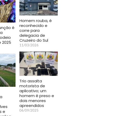
Homem rouba, é
reconhecido e
unção é
corre para
va
delegacia de
Rodeio
Cruzeiro do Sul
e 2025
11/03/2026
Trio assalta
motorista de
aplicativo; um
homem é preso e
na
dois menores
apreendidos
lves
06/09/2025
s e