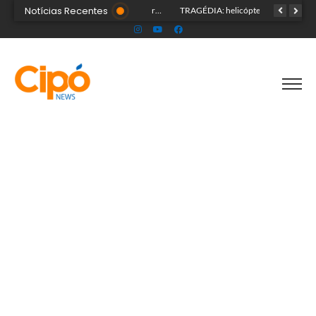
Notícias Recentes
Senac Acre leva workshop de maquiagem à sétima noite da Expoacre 2026
Fiscalização no trânsito reduz as autuações por embriaguez ao longo da Expoacre
TRAGÉDIA: helicóptero cai e mata quatro pessoas; vítimas eram turistas