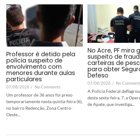
No Acre, PF mira 
Professor é detido pela
suspeito de fraud
polícia suspeito de
carteiras de pes
envolvimento com
para obter Segur
menores durante aulas
Defeso
particulares
07/08/2026
/
No Comment
07/08/2026
/
No Comments
A Polícia Federal deflagro
Um professor de 36 anos foi preso
desta sexta-feira, 7, a Ope
temporariamente nesta quinta-feira (6),
de Apate, que investiga...
no bairro Redenção, Zona Centro-
Oeste...