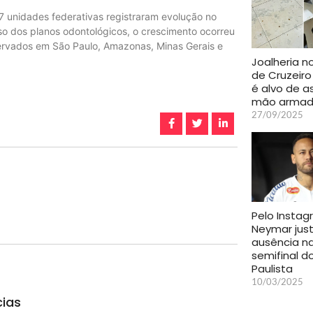
 unidades federativas registraram evolução no
so dos planos odontológicos, o crescimento ocorreu
ervados em São Paulo, Amazonas, Minas Gerais e
Joalheria n
de Cruzeiro
é alvo de a
mão arma
27/09/2025
Pelo Instag
Neymar just
ausência n
semifinal d
Paulista
10/03/2025
cias