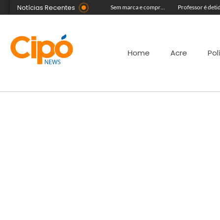
Notícias Recentes
Condomínio Topázio é condenado a pagar R$ 4 mil a família de criança ferida em quadra esportiva
Onda polar chega ao Acre na próxima terça-feira e deve provocar chuvas e queda nas temperaturas
Sem marca e comprado na internet: ‘forninho maldito’ tira a vida de menina de 3 anos
Home
Acre
Pol