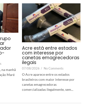
grupo
ar
cador
Acre está entre estados
o-
com interesse por
canetas emagrecedoras
ilegais
s
07/08/2026
/
No Comments
u, na manhã
O Acre aparece entre os estados
ração Maré
brasileiros com maior interesse por
canetas emagrecedoras
comercializadas ilegalmente, sem...