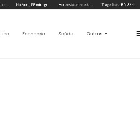
Professor é detido pela polícia suspeito de envolvimento com menores durante aulas particulares
No Acre, PF mira grupo suspeito de fraudar carteiras de pescador para obter Seguro-Defeso
Acre está entre estados com interesse por canetas emagrecedoras ilegais
Tragédia na BR-364: colisão entre Fiat Uno e carreta mata cinco pessoas
ítica
Economia
Saúde
Outros