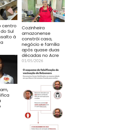
o centro
Cozinheira
 do Sul
amazonense
ssalto à
constrói casa,
da
negócio e família
após quase duas
décadas no Acre
01/05/2026
ram,
ifica
a
o