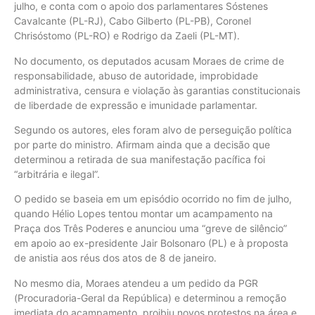
julho, e conta com o apoio dos parlamentares Sóstenes
Cavalcante (PL-RJ), Cabo Gilberto (PL-PB), Coronel
Chrisóstomo (PL-RO) e Rodrigo da Zaeli (PL-MT).
No documento, os deputados acusam Moraes de crime de
responsabilidade, abuso de autoridade, improbidade
administrativa, censura e violação às garantias constitucionais
de liberdade de expressão e imunidade parlamentar.
Segundo os autores, eles foram alvo de perseguição política
por parte do ministro. Afirmam ainda que a decisão que
determinou a retirada de sua manifestação pacífica foi
“arbitrária e ilegal”.
O pedido se baseia em um episódio ocorrido no fim de julho,
quando Hélio Lopes tentou montar um acampamento na
Praça dos Três Poderes e anunciou uma “greve de silêncio”
em apoio ao ex-presidente Jair Bolsonaro (PL) e à proposta
de anistia aos réus dos atos de 8 de janeiro.
No mesmo dia, Moraes atendeu a um pedido da PGR
(Procuradoria-Geral da República) e determinou a remoção
imediata do acampamento, proibiu novos protestos na área e