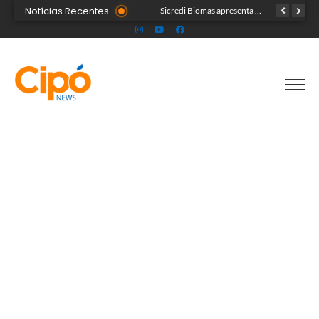
Notícias Recentes
Colégio Militar Tiradentes supera médias estadual e nacional no SAEB e ENEM
Sicredi Biomas apresenta na Expoacre crédito do Plano Safra voltado às mulheres
Acre segue em alerta para casos de síndrome respiratória aguda grave, aponta Fiocruz