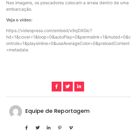
Nas imagens, os pescadores colocam a arraia dentro de uma
embarcação.
Veja o vídeo:
https://videopress.com/embed/x9qDXGic?
hd=1&cover=1&loop=0&autoPlay=0&permalink=1&muted=0&c
ontrols=1&playsinline=0&useAverageColor=0&preloadContent
=metadata
Equipe de Reportagem