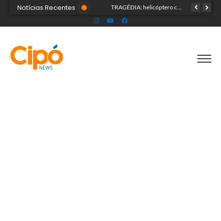
Notícias Recentes
Senac Acre leva workshop de maquiagem à sétima noite da Expoacre 2026
Fiscalização no trânsito reduz as autuações por embriaguez ao longo da Expoacre
TRAGÉDIA: helicóptero cai e mata quatro pessoas; vítimas eram turistas