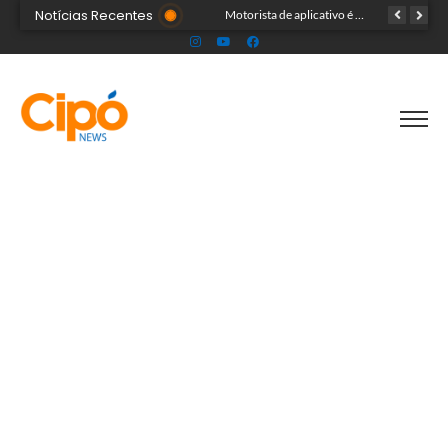
Notícias Recentes
Farmácia é arrombada e tem estoque de canetas emagrecedoras levado em Rio Branco
Motorista de aplicativo é agredido enquanto trabalhava no Chico Mendes
Rainha da Expoacre 2026 é vítima de injúria racial durante evento e suspeita é presa em flagrante