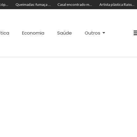
TRAGÉDIA: helicóptero cai e mata quatro pessoas; vítimas eram turistas
Queimadas: fumaça invade a pista e prejudica trânsito em Rio Branco
Casal encontrado morto em motel estava em banheira
Artista plástica Raíssa Alvarenga expõe suas obras na Feira de Negócios do Novenário em Cruzeiro do Sul
ítica
Economia
Saúde
Outros