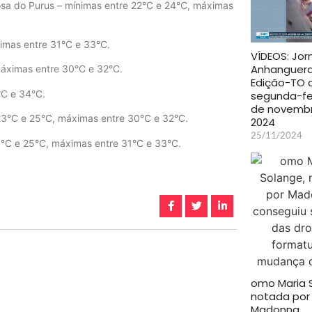
 Rosa do Purus – mínimas entre 22°C e 24°C, máximas
ximas entre 31°C e 33°C.
VÍDEOS: Jor
Anhanguera
máximas entre 30°C e 32°C.
Edição-TO 
°C e 34°C.
segunda-fei
de novemb
 23°C e 25°C, máximas entre 30°C e 32°C.
2024
25/11/2024
3°C e 25°C, máximas entre 31°C e 33°C.
omo Maria 
notada por
Madonna,