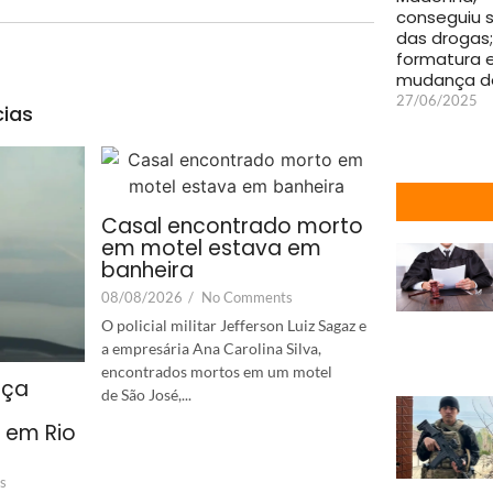
conseguiu se
das drogas;
formatura 
mudança de
27/06/2025
cias
Casal encontrado morto
em motel estava em
banheira
08/08/2026
/
No Comments
O policial militar Jefferson Luiz Sagaz e
a empresária Ana Carolina Silva,
encontrados mortos em um motel
aça
de São José,...
o em Rio
s