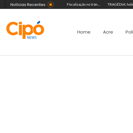
Notícias Recentes
Guida Aquino deixa reitoria da Ufac e publica carta aberta com balanço de gestão
Senac Acre leva workshop de maquiagem à sétima noite da Expoacre 2026
Fiscalização no trânsito reduz as autuações por embriaguez ao longo da Expoacre
Home
Acre
Pol