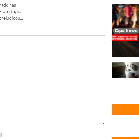
rado nas
loresta, na
rejudicou...