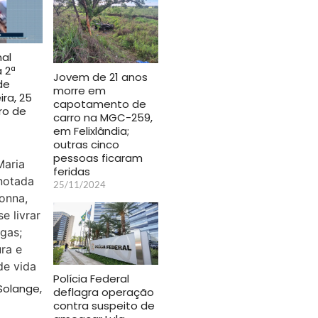
nal
 2ª
Jovem de 21 anos
de
morre em
ra, 25
capotamento de
ro de
carro na MGC-259,
em Felixlândia;
outras cinco
pessoas ficaram
feridas
25/11/2024
Polícia Federal
Solange,
deflagra operação
contra suspeito de