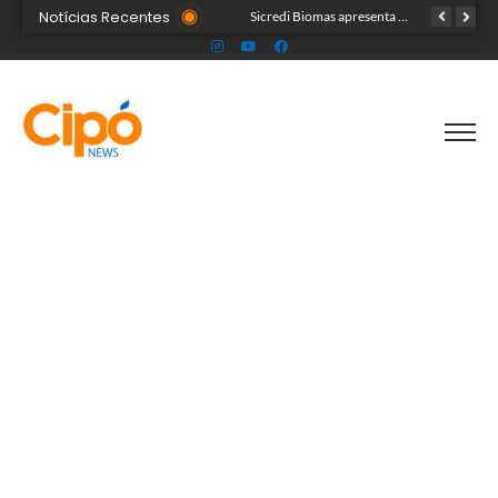
Notícias Recentes
Colégio Militar Tiradentes supera médias estadual e nacional no SAEB e ENEM
Sicredi Biomas apresenta na Expoacre crédito do Plano Safra voltado às mulheres
Acre segue em alerta para casos de síndrome respiratória aguda grave, aponta Fiocruz