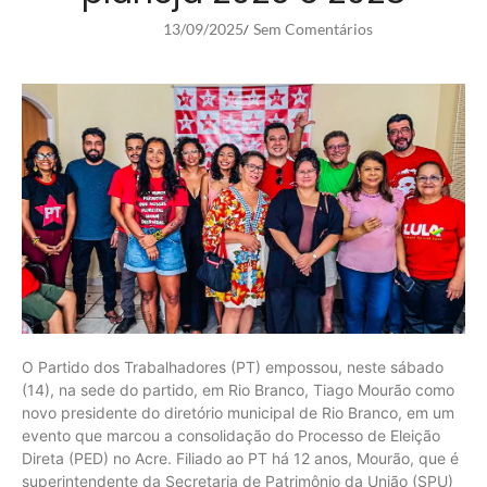
13/09/2025
Sem Comentários
/
O Partido dos Trabalhadores (PT) empossou, neste sábado
(14), na sede do partido, em Rio Branco, Tiago Mourão como
novo presidente do diretório municipal de Rio Branco, em um
evento que marcou a consolidação do Processo de Eleição
Direta (PED) no Acre. Filiado ao PT há 12 anos, Mourão, que é
superintendente da Secretaria de Patrimônio da União (SPU)