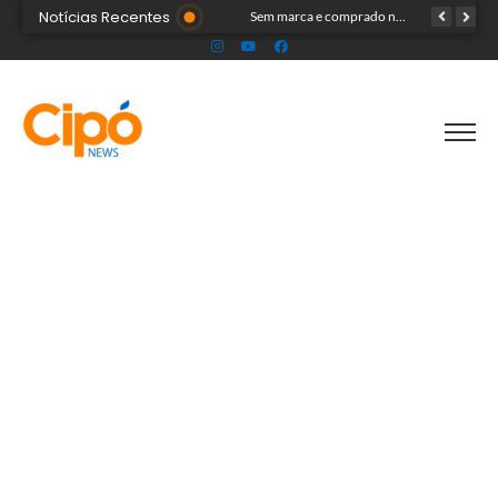
Notícias Recentes
Onda polar chega ao Acre na próxima terça-feira e deve provocar chuvas e queda nas temperaturas
Sem marca e comprado na internet: ‘forninho maldito’ tira a vida de menina de 3 anos
Professor é detido pela polícia suspeito de envolvimento com menores durante aulas particulares